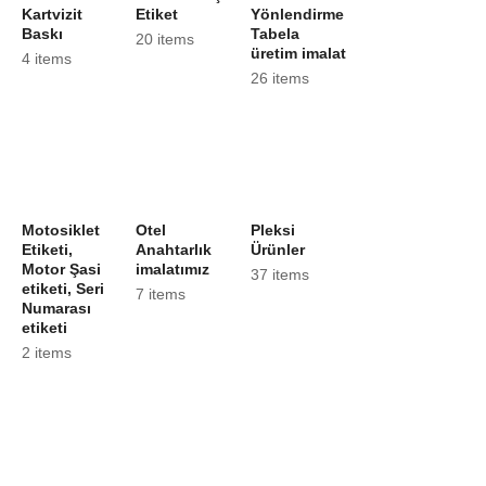
Kartvizit
Etiket
Yönlendirme
Baskı
Tabela
20 items
üretim imalat
4 items
26 items
Motosiklet
Otel
Pleksi
Etiketi,
Anahtarlık
Ürünler
Motor Şasi
imalatımız
37 items
etiketi, Seri
7 items
Numarası
etiketi
2 items