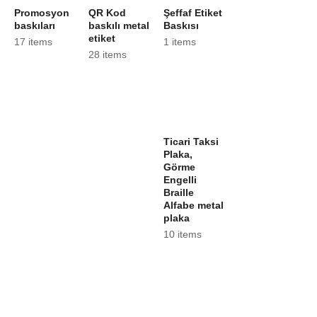
Promosyon
QR Kod
Şeffaf Etiket
baskıları
baskılı metal
Baskısı
etiket
17 items
1 items
28 items
Ticari Taksi
Plaka,
Görme
Engelli
Braille
Alfabe metal
plaka
10 items