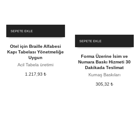
SEPETE EKLE
SEPETE EKLE
Otel için Braille Alfabesi
Kapı Tabelası Yönetmeliğe
Forma Üzerine İsim ve
Uygun
Numara Baskı Hizmeti 30
Acil Tabela üretimi
Dakikada Teslimat
1.217,93
₺
Kumaş Baskıları
305,32
₺