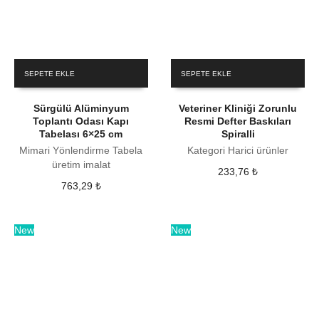
SEPETE EKLE
SEPETE EKLE
Sürgülü Alüminyum
Veteriner Kliniği Zorunlu
Toplantı Odası Kapı
Resmi Defter Baskıları
Tabelası 6×25 cm
Spiralli
Mimari Yönlendirme Tabela
Kategori Harici ürünler
üretim imalat
233,76
₺
763,29
₺
New
New