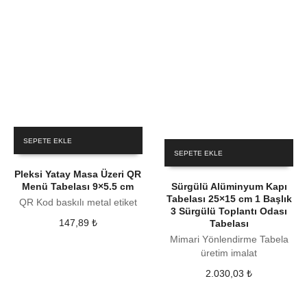
SEPETE EKLE
SEPETE EKLE
Pleksi Yatay Masa Üzeri QR
Menü Tabelası 9×5.5 cm
Sürgülü Alüminyum Kapı
Tabelası 25×15 cm 1 Başlık
QR Kod baskılı metal etiket
3 Sürgülü Toplantı Odası
147,89
₺
Tabelası
Mimari Yönlendirme Tabela
üretim imalat
2.030,03
₺