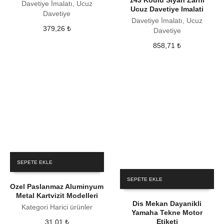
143 Kodlu Siyah Zarfli
Davetiye İmalatı, Ucuz
Ucuz Davetiye Imalati
Davetiye
Davetiye İmalatı, Ucuz
379,26
₺
Davetiye
858,71
₺
SEPETE EKLE
SEPETE EKLE
Ozel Paslanmaz Aluminyum
Metal Kartvizit Modelleri
Dis Mekan Dayanikli
Kategori Harici ürünler
Yamaha Tekne Motor
Etiketi
31,01
₺