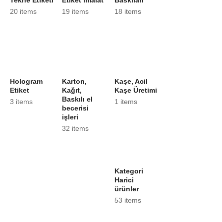
20 items
19 items
18 items
Hologram
Karton,
Kaşe, Acil
Etiket
Kağıt,
Kaşe Üretimi
Baskılı el
3 items
1 items
becerisi
işleri
32 items
Kategori
Harici
ürünler
53 items