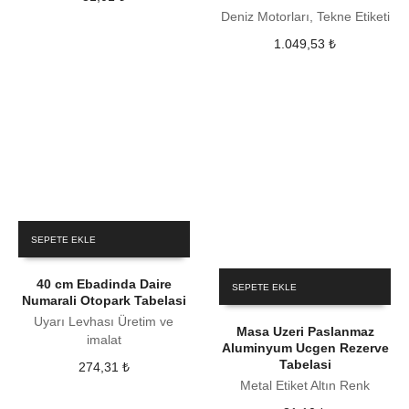
Deniz Motorları, Tekne Etiketi
1.049,53
₺
SEPETE EKLE
40 cm Ebadinda Daire
SEPETE EKLE
Numarali Otopark Tabelasi
Uyarı Levhası Üretim ve
Masa Uzeri Paslanmaz
imalat
Aluminyum Ucgen Rezerve
Tabelasi
274,31
₺
Metal Etiket Altın Renk