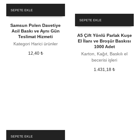
SEPETE EKLE
SEPETE EKLE
Samsun Polen Davetiye
Acil Baskı ve Aynı Gün
A5 Çift Yönlü Parlak Kuşe
Teslimat Hizmeti
El İlanı ve Broşür Baskısı
Kategori Harici ürünler
1000 Adet
12,40
₺
Karton, Kağıt, Baskılı el
becerisi işleri
1.431,18
₺
SEPETE EKLE