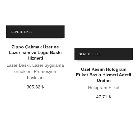
SEPETE EKLE
Zippo Çakmak Üzerine
Lazer İsim ve Logo Baskı
SEPETE EKLE
Hizmeti
Lazer Baskı, Lazer uygulama
Özel Kesim Hologram
örnekleri
,
Promosyon
Etiket Baskı Hizmeti Adetli
baskıları
Üretim
305,32
₺
Hologram Etiket
47,71
₺