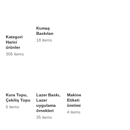
Kumaş
Baskıları
Kategori
18 items
Harici
ürünler
306 items
Kura Topu,
Lazer Baskı,
Makine
Çekiliş Topu
Lazer
Etiketi
uygulama
üretimi
6 items
örnekleri
4 items
35 items