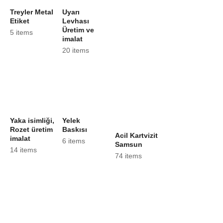
Treyler Metal
Uyarı
Etiket
Levhası
Üretim ve
5 items
imalat
20 items
Yaka isimliği,
Yelek
Rozet üretim
Baskısı
Acil Kartvizit
imalat
6 items
Samsun
14 items
74 items