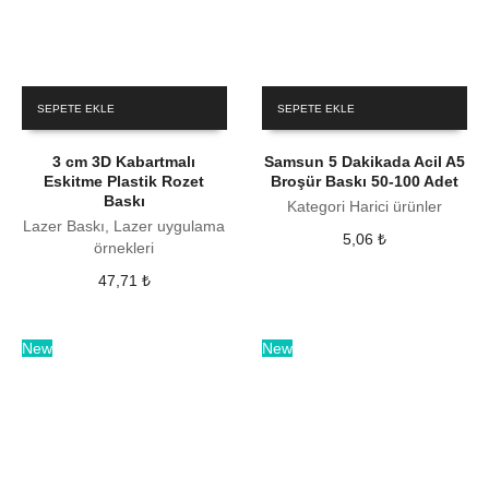
SEPETE EKLE
SEPETE EKLE
3 cm 3D Kabartmalı
Samsun 5 Dakikada Acil A5
Eskitme Plastik Rozet
Broşür Baskı 50-100 Adet
Baskı
Kategori Harici ürünler
Lazer Baskı, Lazer uygulama
5,06
₺
örnekleri
47,71
₺
New
New