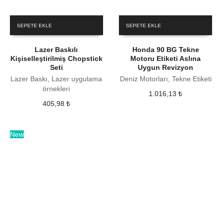
SEPETE EKLE
SEPETE EKLE
Lazer Baskılı
Honda 90 BG Tekne
Kişiselleştirilmiş Chopstick
Motoru Etiketi Aslına
Seti
Uygun Revizyon
Lazer Baskı, Lazer uygulama
Deniz Motorları, Tekne Etiketi
örnekleri
1.016,13
₺
405,98
₺
New