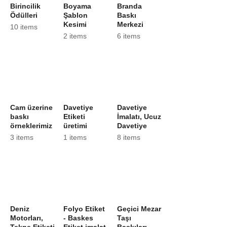
Birincilik
Boyama
Branda
Ödülleri
Şablon
Baskı
Kesimi
Merkezi
10 items
2 items
6 items
Cam üzerine
Davetiye
Davetiye
baskı
Etiketi
İmalatı, Ucuz
örneklerimiz
üretimi
Davetiye
3 items
1 items
8 items
Deniz
Folyo Etiket
Geçici Mezar
Motorları,
- Baskes
Taşı
Tekne Etiketi
Etiket imalat
Baskıları