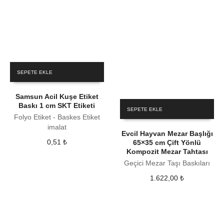
SEPETE EKLE
Samsun Acil Kuşe Etiket
Baskı 1 cm SKT Etiketi
SEPETE EKLE
Folyo Etiket - Baskes Etiket
imalat
Evcil Hayvan Mezar Başlığı
0,51
₺
65×35 cm Çift Yönlü
Kompozit Mezar Tahtası
Geçici Mezar Taşı Baskıları
1.622,00
₺