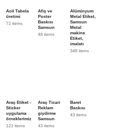
Acil Tabela
Afiş ve
Alüminyum
üretimi
Poster
Metal Etiket,
Baskısı
Samsun
72 items
Samsun
Metal
makine
48 items
Etiket,
imalatı
348 items
Araç Etiket -
Araç Ticari
Baret
Sticker
Reklam
Baskısı
uygulama
giydirme
43 items
örneklerimiz
Samsun
121 items
43 items