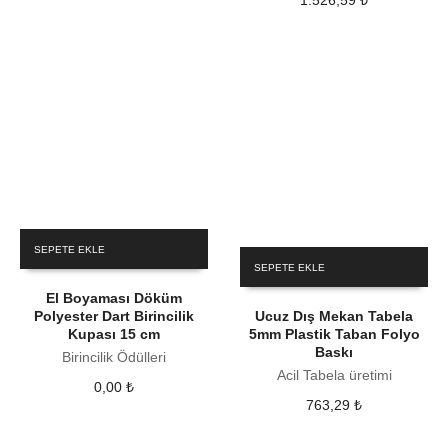
1.526,59
₺
SEPETE EKLE
SEPETE EKLE
El Boyaması Döküm
Polyester Dart Birincilik
Ucuz Dış Mekan Tabela
Kupası 15 cm
5mm Plastik Taban Folyo
Baskı
Birincilik Ödülleri
Acil Tabela üretimi
0,00
₺
763,29
₺