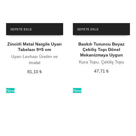
SEPETE EKLE
SEPETE EKLE
Zincirli Metal Nargile Uyarı
Baskılı Turuncu Beyaz
Tabelası 9×5 cm
Çekiliş Topı Dönel
Mekanizmaya Uygun
Uyarı Levhası Üretim ve
Kura Topu, Çekiliş Topu
imalat
47,71
₺
81,10
₺
New
New