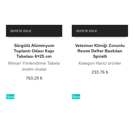
SEPETE EKLE
SEPETE EKLE
Sürgülü Alüminyum
Veteriner Kliniği Zorunlu
Toplantı Odası Kapı
Resmi Defter Baskıları
Tabelası 6×25 cm
Spiralli
Mimari Yönlendirme Tabela
Kategori Harici ürünler
üretim imalat
233,76
₺
763,29
₺
New
New