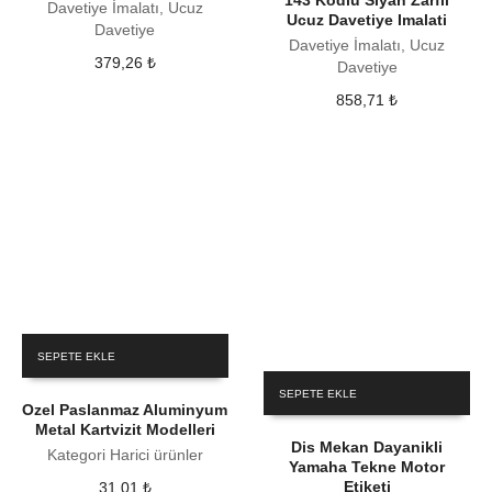
143 Kodlu Siyah Zarfli
Davetiye İmalatı, Ucuz
Ucuz Davetiye Imalati
Davetiye
Davetiye İmalatı, Ucuz
379,26
₺
Davetiye
858,71
₺
SEPETE EKLE
SEPETE EKLE
Ozel Paslanmaz Aluminyum
Metal Kartvizit Modelleri
Dis Mekan Dayanikli
Kategori Harici ürünler
Yamaha Tekne Motor
Etiketi
31,01
₺