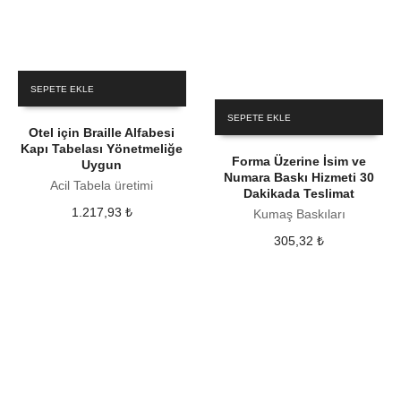
SEPETE EKLE
SEPETE EKLE
Otel için Braille Alfabesi
Kapı Tabelası Yönetmeliğe
Forma Üzerine İsim ve
Uygun
Numara Baskı Hizmeti 30
Acil Tabela üretimi
Dakikada Teslimat
1.217,93
₺
Kumaş Baskıları
305,32
₺