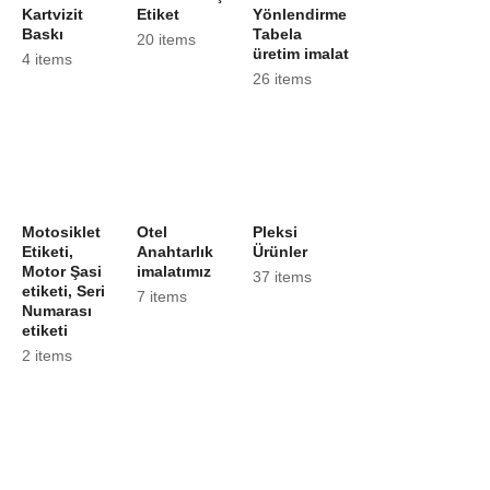
Kartvizit
Etiket
Yönlendirme
Baskı
Tabela
20 items
üretim imalat
4 items
26 items
Motosiklet
Otel
Pleksi
Etiketi,
Anahtarlık
Ürünler
Motor Şasi
imalatımız
37 items
etiketi, Seri
7 items
Numarası
etiketi
2 items