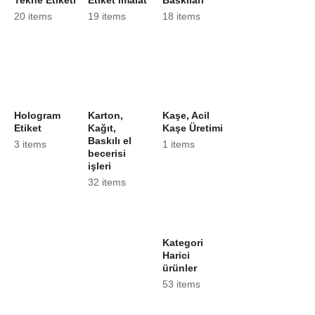
20 items
19 items
18 items
Hologram
Karton,
Kaşe, Acil
Etiket
Kağıt,
Kaşe Üretimi
Baskılı el
3 items
1 items
becerisi
işleri
32 items
Kategori
Harici
ürünler
53 items