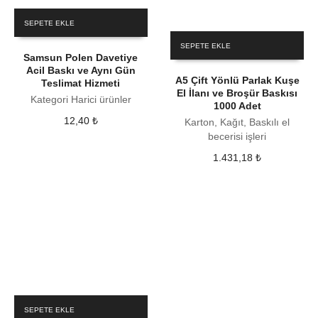
SEPETE EKLE
SEPETE EKLE
Samsun Polen Davetiye
Acil Baskı ve Aynı Gün
A5 Çift Yönlü Parlak Kuşe
Teslimat Hizmeti
El İlanı ve Broşür Baskısı
Kategori Harici ürünler
1000 Adet
12,40
₺
Karton, Kağıt, Baskılı el
becerisi işleri
1.431,18
₺
SEPETE EKLE