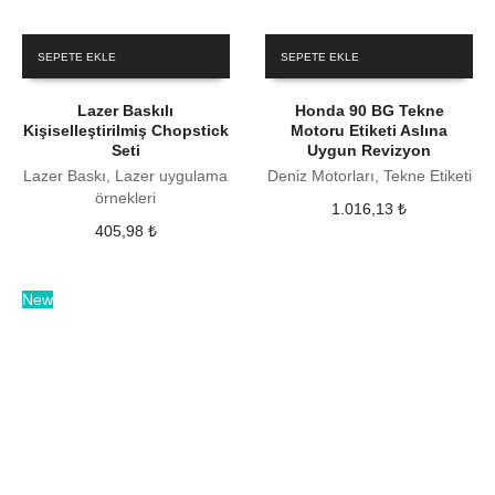
SEPETE EKLE
SEPETE EKLE
Lazer Baskılı
Honda 90 BG Tekne
Kişiselleştirilmiş Chopstick
Motoru Etiketi Aslına
Seti
Uygun Revizyon
Lazer Baskı, Lazer uygulama
Deniz Motorları, Tekne Etiketi
örnekleri
1.016,13
₺
405,98
₺
New