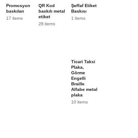
Promosyon
QR Kod
Şeffaf Etiket
baskıları
baskılı metal
Baskısı
etiket
17 items
1 items
28 items
Ticari Taksi
Plaka,
Görme
Engelli
Braille
Alfabe metal
plaka
10 items