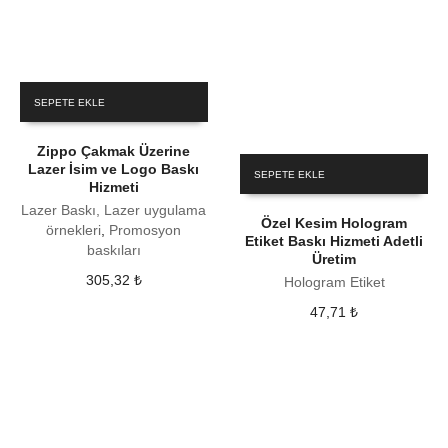
SEPETE EKLE
Zippo Çakmak Üzerine
Lazer İsim ve Logo Baskı
SEPETE EKLE
Hizmeti
Lazer Baskı, Lazer uygulama
Özel Kesim Hologram
örnekleri
,
Promosyon
Etiket Baskı Hizmeti Adetli
baskıları
Üretim
305,32
₺
Hologram Etiket
47,71
₺