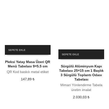
SEPETE EKLE
SEPETE EKLE
Pleksi Yatay Masa Üzeri QR
Menü Tabelası 9×5.5 cm
Sürgülü Alüminyum Kapı
Tabelası 25×15 cm 1 Başlık
QR Kod baskılı metal etiket
3 Sürgülü Toplantı Odası
147,89
₺
Tabelası
Mimari Yönlendirme Tabela
üretim imalat
2.030,03
₺