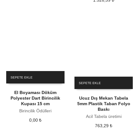
1.526,59
₺
SEPETE EKLE
SEPETE EKLE
El Boyaması Döküm
Polyester Dart Birincilik
Ucuz Dış Mekan Tabela
Kupası 15 cm
5mm Plastik Taban Folyo
Baskı
Birincilik Ödülleri
Acil Tabela üretimi
0,00
₺
763,29
₺