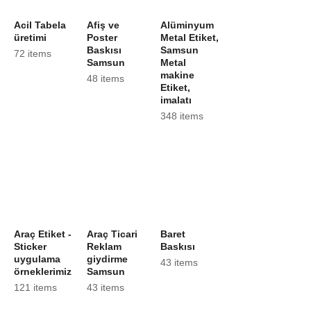
Acil Tabela
Afiş ve
Alüminyum
üretimi
Poster
Metal Etiket,
Baskısı
Samsun
72 items
Samsun
Metal
makine
48 items
Etiket,
imalatı
348 items
Araç Etiket -
Araç Ticari
Baret
Sticker
Reklam
Baskısı
uygulama
giydirme
43 items
örneklerimiz
Samsun
121 items
43 items