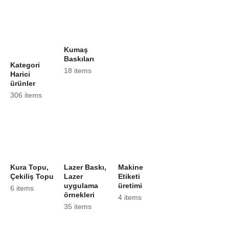
Kumaş
Baskıları
Kategori
18 items
Harici
ürünler
306 items
Kura Topu,
Lazer Baskı,
Makine
Çekiliş Topu
Lazer
Etiketi
uygulama
üretimi
6 items
örnekleri
4 items
35 items