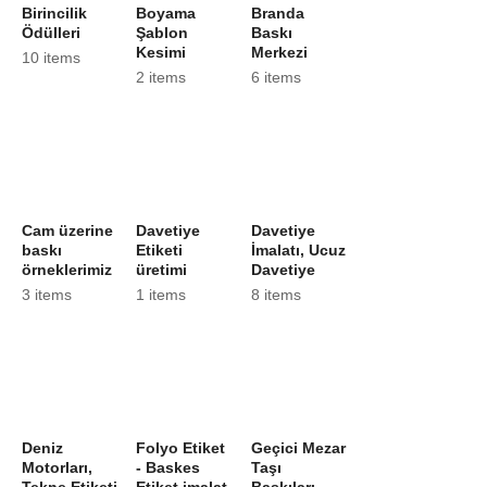
Birincilik
Boyama
Branda
Ödülleri
Şablon
Baskı
Kesimi
Merkezi
10 items
2 items
6 items
Cam üzerine
Davetiye
Davetiye
baskı
Etiketi
İmalatı, Ucuz
örneklerimiz
üretimi
Davetiye
3 items
1 items
8 items
Deniz
Folyo Etiket
Geçici Mezar
Motorları,
- Baskes
Taşı
Tekne Etiketi
Etiket imalat
Baskıları