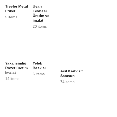
Treyler Metal
Uyarı
Etiket
Levhası
Üretim ve
5 items
imalat
20 items
Yaka isimliği,
Yelek
Rozet üretim
Baskısı
Acil Kartvizit
imalat
6 items
Samsun
14 items
74 items