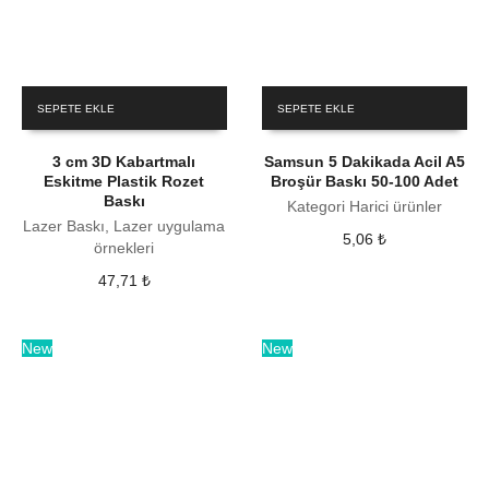
SEPETE EKLE
SEPETE EKLE
3 cm 3D Kabartmalı
Samsun 5 Dakikada Acil A5
Eskitme Plastik Rozet
Broşür Baskı 50-100 Adet
Baskı
Kategori Harici ürünler
Lazer Baskı, Lazer uygulama
5,06
₺
örnekleri
47,71
₺
New
New