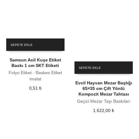
SEPETE EKLE
Samsun Acil Kuşe Etiket
Baskı 1 cm SKT Etiketi
SEPETE EKLE
Folyo Etiket - Baskes Etiket
imalat
Evcil Hayvan Mezar Başlığı
0,51
₺
65×35 cm Çift Yönlü
Kompozit Mezar Tahtası
Geçici Mezar Taşı Baskıları
1.622,00
₺