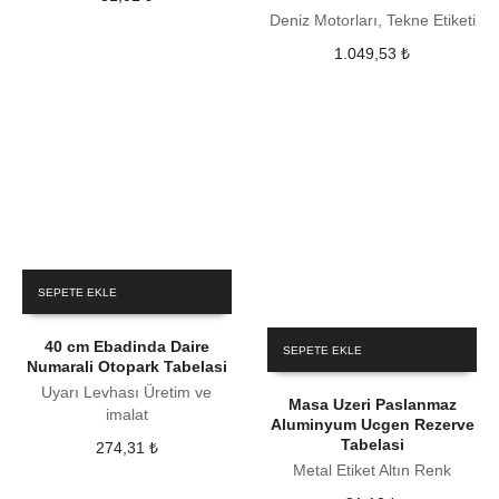
Deniz Motorları, Tekne Etiketi
1.049,53
₺
SEPETE EKLE
40 cm Ebadinda Daire
SEPETE EKLE
Numarali Otopark Tabelasi
Uyarı Levhası Üretim ve
Masa Uzeri Paslanmaz
imalat
Aluminyum Ucgen Rezerve
Tabelasi
274,31
₺
Metal Etiket Altın Renk