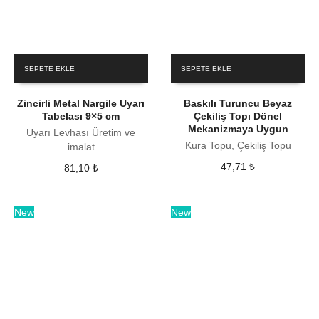
SEPETE EKLE
SEPETE EKLE
Zincirli Metal Nargile Uyarı
Baskılı Turuncu Beyaz
Tabelası 9×5 cm
Çekiliş Topı Dönel
Mekanizmaya Uygun
Uyarı Levhası Üretim ve
Kura Topu, Çekiliş Topu
imalat
47,71
₺
81,10
₺
New
New