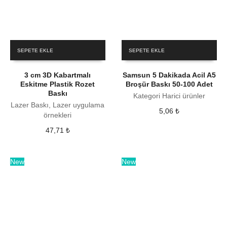
SEPETE EKLE
SEPETE EKLE
3 cm 3D Kabartmalı
Samsun 5 Dakikada Acil A5
Eskitme Plastik Rozet
Broşür Baskı 50-100 Adet
Baskı
Kategori Harici ürünler
Lazer Baskı, Lazer uygulama
5,06
₺
örnekleri
47,71
₺
New
New