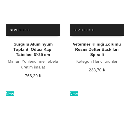
SEPETE EKLE
SEPETE EKLE
Sürgülü Alüminyum
Veteriner Kliniği Zorunlu
Toplantı Odası Kapı
Resmi Defter Baskıları
Tabelası 6×25 cm
Spiralli
Mimari Yönlendirme Tabela
Kategori Harici ürünler
üretim imalat
233,76
₺
763,29
₺
New
New