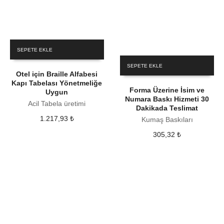
SEPETE EKLE
SEPETE EKLE
Otel için Braille Alfabesi
Kapı Tabelası Yönetmeliğe
Forma Üzerine İsim ve
Uygun
Numara Baskı Hizmeti 30
Acil Tabela üretimi
Dakikada Teslimat
1.217,93
₺
Kumaş Baskıları
305,32
₺