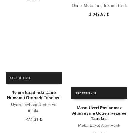
Deniz Motorları, Tekne Etiketi
1.049,53
₺
SEPETE EKLE
40 cm Ebadinda Daire
SEPETE EKLE
Numarali Otopark Tabelasi
Uyarı Levhası Üretim ve
Masa Uzeri Paslanmaz
imalat
Aluminyum Ucgen Rezerve
Tabelasi
274,31
₺
Metal Etiket Altın Renk