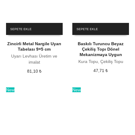
SEPETE EKLE
SEPETE EKLE
Zincirli Metal Nargile Uyarı
Baskılı Turuncu Beyaz
Tabelası 9×5 cm
Çekiliş Topı Dönel
Mekanizmaya Uygun
Uyarı Levhası Üretim ve
Kura Topu, Çekiliş Topu
imalat
47,71
₺
81,10
₺
New
New