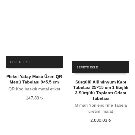
SEPETE EKLE
SEPETE EKLE
Pleksi Yatay Masa Üzeri QR
Menü Tabelası 9×5.5 cm
Sürgülü Alüminyum Kapı
Tabelası 25×15 cm 1 Başlık
QR Kod baskılı metal etiket
3 Sürgülü Toplantı Odası
147,89
₺
Tabelası
Mimari Yönlendirme Tabela
üretim imalat
2.030,03
₺