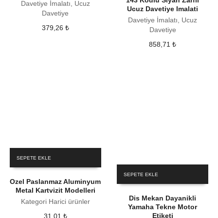
143 Kodlu Siyah Zarfli
Davetiye İmalatı, Ucuz
Ucuz Davetiye Imalati
Davetiye
Davetiye İmalatı, Ucuz
379,26
₺
Davetiye
858,71
₺
SEPETE EKLE
SEPETE EKLE
Ozel Paslanmaz Aluminyum
Metal Kartvizit Modelleri
Dis Mekan Dayanikli
Kategori Harici ürünler
Yamaha Tekne Motor
Etiketi
31,01
₺