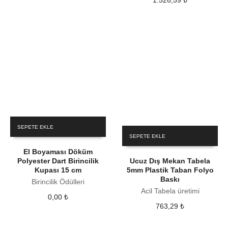
1.526,59
₺
SEPETE EKLE
SEPETE EKLE
El Boyaması Döküm
Polyester Dart Birincilik
Ucuz Dış Mekan Tabela
Kupası 15 cm
5mm Plastik Taban Folyo
Baskı
Birincilik Ödülleri
Acil Tabela üretimi
0,00
₺
763,29
₺