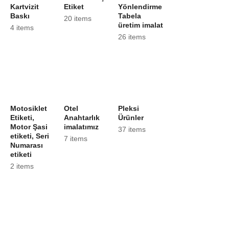
Kartvizit
Etiket
Yönlendirme
Baskı
Tabela
20 items
üretim imalat
4 items
26 items
Motosiklet
Otel
Pleksi
Etiketi,
Anahtarlık
Ürünler
Motor Şasi
imalatımız
37 items
etiketi, Seri
7 items
Numarası
etiketi
2 items