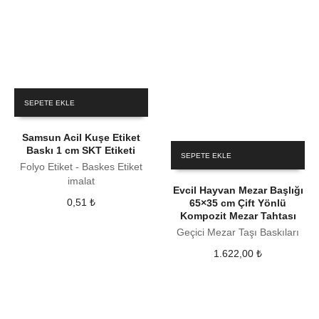
SEPETE EKLE
Samsun Acil Kuşe Etiket
Baskı 1 cm SKT Etiketi
SEPETE EKLE
Folyo Etiket - Baskes Etiket
imalat
Evcil Hayvan Mezar Başlığı
0,51
₺
65×35 cm Çift Yönlü
Kompozit Mezar Tahtası
Geçici Mezar Taşı Baskıları
1.622,00
₺