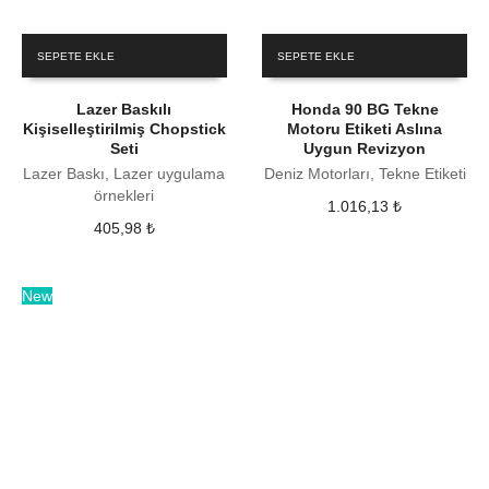
SEPETE EKLE
SEPETE EKLE
Lazer Baskılı
Honda 90 BG Tekne
Kişiselleştirilmiş Chopstick
Motoru Etiketi Aslına
Seti
Uygun Revizyon
Lazer Baskı, Lazer uygulama
Deniz Motorları, Tekne Etiketi
örnekleri
1.016,13
₺
405,98
₺
New