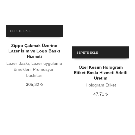
SEPETE EKLE
Zippo Çakmak Üzerine
Lazer İsim ve Logo Baskı
SEPETE EKLE
Hizmeti
Lazer Baskı, Lazer uygulama
Özel Kesim Hologram
örnekleri
,
Promosyon
Etiket Baskı Hizmeti Adetli
baskıları
Üretim
305,32
₺
Hologram Etiket
47,71
₺