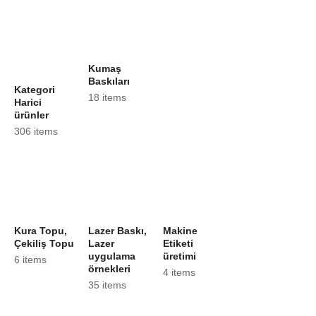
Kumaş
Baskıları
Kategori
18 items
Harici
ürünler
306 items
Kura Topu,
Lazer Baskı,
Makine
Çekiliş Topu
Lazer
Etiketi
uygulama
üretimi
6 items
örnekleri
4 items
35 items