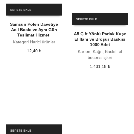
SEPETE EKLE
SEPETE EKLE
Samsun Polen Davetiye
Acil Baskı ve Aynı Gün
A5 Çift Yönlü Parlak Kuşe
Teslimat Hizmeti
El İlanı ve Broşür Baskısı
Kategori Harici ürünler
1000 Adet
12,40
₺
Karton, Kağıt, Baskılı el
becerisi işleri
1.431,18
₺
SEPETE EKLE