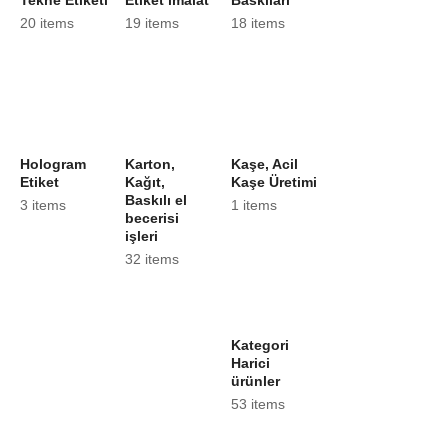
20 items
19 items
18 items
Hologram
Karton,
Kaşe, Acil
Etiket
Kağıt,
Kaşe Üretimi
Baskılı el
3 items
1 items
becerisi
işleri
32 items
Kategori
Harici
ürünler
53 items