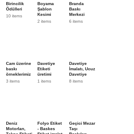
Birincilik
Boyama
Branda
Ödülleri
Şablon
Baskı
Kesimi
Merkezi
10 items
2 items
6 items
Cam üzerine
Davetiye
Davetiye
baskı
Etiketi
İmalatı, Ucuz
örneklerimiz
üretimi
Davetiye
3 items
1 items
8 items
Deniz
Folyo Etiket
Geçici Mezar
Motorları,
- Baskes
Taşı
Tekne Etiketi
Etiket imalat
Baskıları