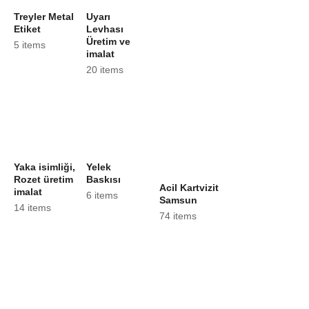
Treyler Metal
Uyarı
Etiket
Levhası
Üretim ve
5 items
imalat
20 items
Yaka isimliği,
Yelek
Rozet üretim
Baskısı
Acil Kartvizit
imalat
6 items
Samsun
14 items
74 items