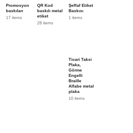
Promosyon
QR Kod
Şeffaf Etiket
baskıları
baskılı metal
Baskısı
etiket
17 items
1 items
28 items
Ticari Taksi
Plaka,
Görme
Engelli
Braille
Alfabe metal
plaka
10 items