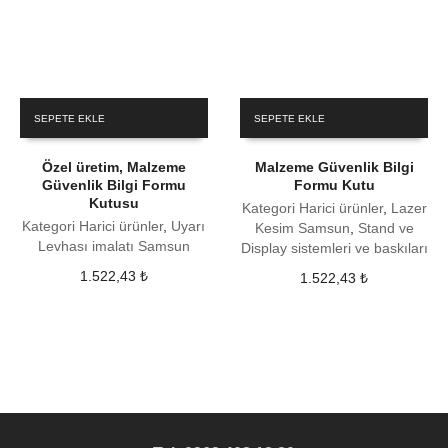
SEPETE EKLE
SEPETE EKLE
Özel üretim, Malzeme
Malzeme Güvenlik Bilgi
Güvenlik Bilgi Formu
Formu Kutu
Kutusu
Kategori Harici ürünler
,
Lazer
Kategori Harici ürünler
,
Uyarı
Kesim Samsun
,
Stand ve
Levhası imalatı Samsun
Display sistemleri ve baskıları
1.522,43
₺
1.522,43
₺