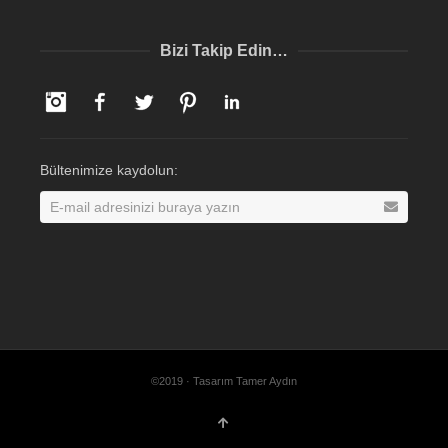
Bizi Takip Edin…
Instagram
Facebook
Twitter
Pinterest
LinkedIn
Bültenimize kaydolun:
©2019 · Tasarım Tamer Aydın