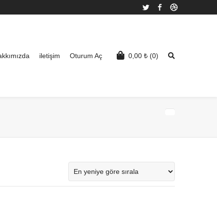
Twitter
Facebook
Dribbble
akkımızda
iletişim
Oturum Aç
0,00
₺
(0)