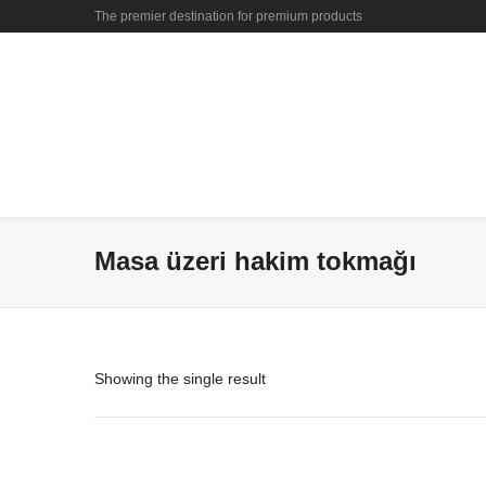
The premier destination for premium products
Masa üzeri hakim tokmağı
Showing the single result