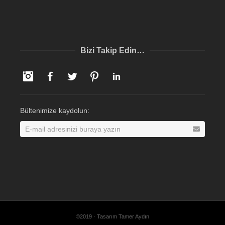
Bizi Takip Edin…
Instagram
Facebook
Twitter
Pinterest
LinkedIn
Bültenimize kaydolun:
©2019 · Tasarım Tamer Aydın