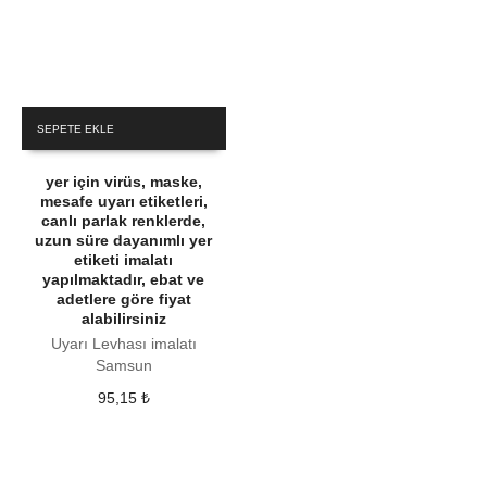
SEPETE EKLE
yer için virüs, maske,
mesafe uyarı etiketleri,
canlı parlak renklerde,
uzun süre dayanımlı yer
etiketi imalatı
yapılmaktadır, ebat ve
adetlere göre fiyat
alabilirsiniz
Uyarı Levhası imalatı
Samsun
95,15
₺