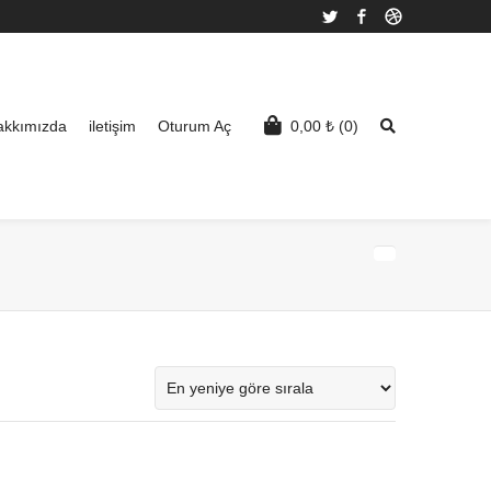
Twitter
Facebook
Dribbble
akkımızda
iletişim
Oturum Aç
0,00
₺
(0)