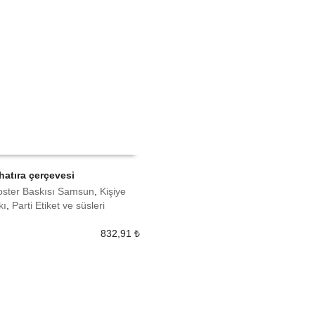
hatıra çerçevesi
Poster Baskısı Samsun
,
Kişiye
 EKLE
kı
,
Parti Etiket ve süsleri
832,91
₺