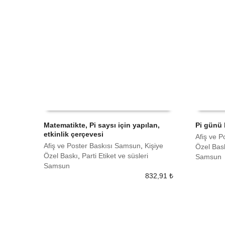
Matematikte, Pi saysı için yapılan,
Pi günü 
etkinlik çerçevesi
Afiş ve 
SEPETE EKLE
SEPETE
Afiş ve Poster Baskısı Samsun
,
Kişiye
Özel Bas
Özel Baskı
,
Parti Etiket ve süsleri
Samsun
Samsun
832,91
₺