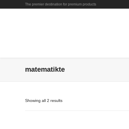
The premier destination for premium products
matematikte
Showing all 2 results