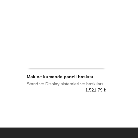
Makine kumanda paneli baskısı
Stand ve Display sistemleri ve baskıları
SEPETE EKLE
1.521,79
₺