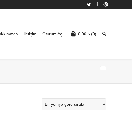
Twitter
Facebook
Dribbble
akkımızda
iletişim
Oturum Aç
0,00
₺
(0)