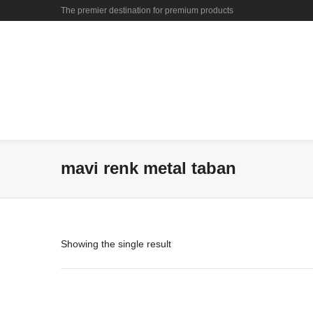
The premier destination for premium products
mavi renk metal taban
Showing the single result