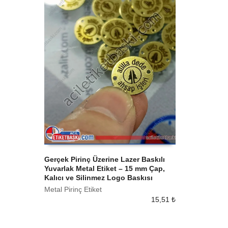
Gerçek Pirinç Üzerine Lazer Baskılı
Yuvarlak Metal Etiket – 15 mm Çap,
SEPETE EKLE
Kalıcı ve Silinmez Logo Baskısı
Metal Pirinç Etiket
15,51
₺