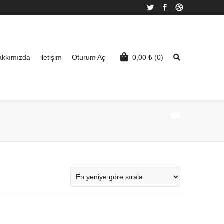
Twitter
Facebook
Dribbble
akkımızda
iletişim
Oturum Aç
0,00
₺
(0)