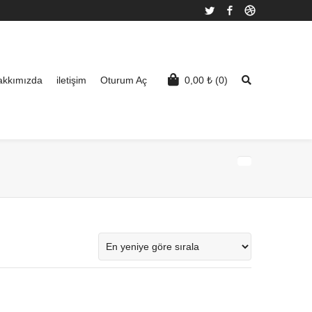
Twitter
Facebook
Dribbble
akkımızda
iletişim
Oturum Aç
0,00
₺
(0)