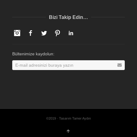
Bizi Takip Edin…
Instagram
Facebook
Twitter
Pinterest
LinkedIn
Bültenimize kaydolun:
©2019 · Tasarım Tamer Aydın