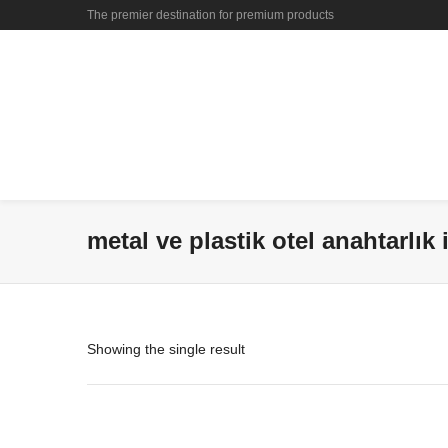
The premier destination for premium products
metal ve plastik otel anahtarlık 
Showing the single result