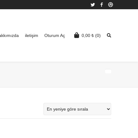
Twitter
Facebook
Dribbble
akkımızda
iletişim
Oturum Aç
0,00
₺
(0)