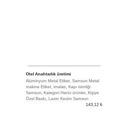
Otel Anahtarlık üretimi
Alüminyum Metal Etiket, Samsun Metal
SEPETE EKLE
makine Etiket, imalatı
,
Kapı isimliği
Samsun
,
Kategori Harici ürünler
,
Kişiye
Özel Baskı
,
Lazer Kesim Samsun
143,12
₺