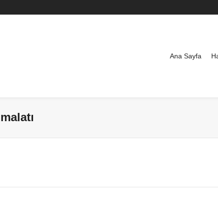
Ana Sayfa
H
imalatı