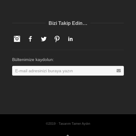
Bizi Takip Edin…
Instagram
Facebook
Twitter
Pinterest
LinkedIn
Bültenimize kaydolun:
©2019 · Tasarım Tamer Aydın