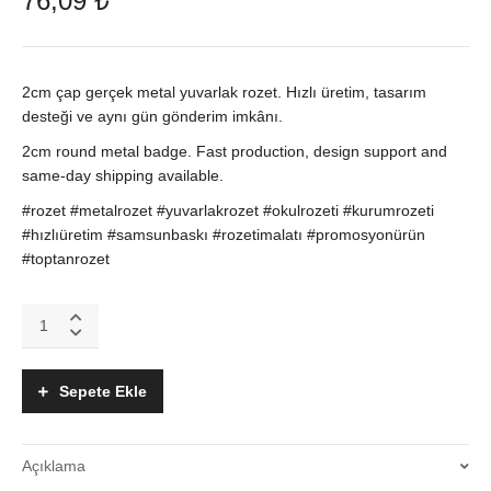
76,09
₺
2cm çap gerçek metal yuvarlak rozet. Hızlı üretim, tasarım
desteği ve aynı gün gönderim imkânı.
2cm round metal badge. Fast production, design support and
same-day shipping available.
#rozet #metalrozet #yuvarlakrozet #okulrozeti #kurumrozeti
#hızlıüretim #samsunbaskı #rozetimalatı #promosyonürün
#toptanrozet
2cm
Çap
Metal
Rozet
Sepete Ekle
–
Yuvarlak
Rozet
Açıklama
Üretimi
ve