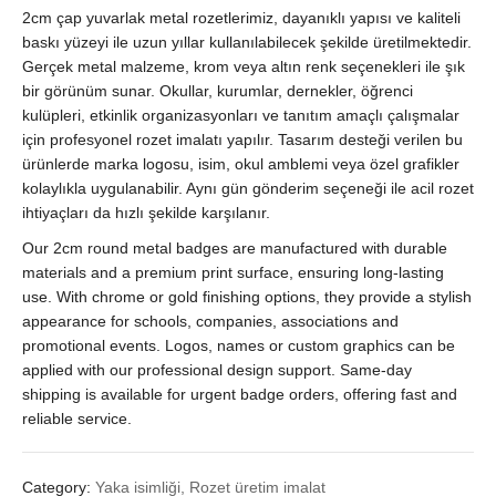
2cm çap yuvarlak metal rozetlerimiz, dayanıklı yapısı ve kaliteli
Hızlı
İmalat
baskı yüzeyi ile uzun yıllar kullanılabilecek şekilde üretilmektedir.
quantity
Gerçek metal malzeme, krom veya altın renk seçenekleri ile şık
bir görünüm sunar. Okullar, kurumlar, dernekler, öğrenci
kulüpleri, etkinlik organizasyonları ve tanıtım amaçlı çalışmalar
için profesyonel rozet imalatı yapılır. Tasarım desteği verilen bu
ürünlerde marka logosu, isim, okul amblemi veya özel grafikler
kolaylıkla uygulanabilir. Aynı gün gönderim seçeneği ile acil rozet
ihtiyaçları da hızlı şekilde karşılanır.
Our 2cm round metal badges are manufactured with durable
materials and a premium print surface, ensuring long-lasting
use. With chrome or gold finishing options, they provide a stylish
appearance for schools, companies, associations and
promotional events. Logos, names or custom graphics can be
applied with our professional design support. Same-day
shipping is available for urgent badge orders, offering fast and
reliable service.
Category:
Yaka isimliği, Rozet üretim imalat