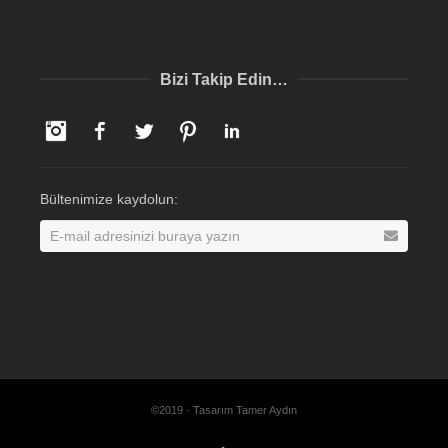
Bizi Takip Edin…
Instagram
Facebook
Twitter
Pinterest
LinkedIn
Bültenimize kaydolun:
©2019 · Tasarım Tamer Aydın