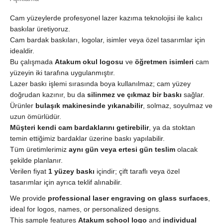
Silinmez
Cam yüzeylerde profesyonel lazer kazıma teknolojisi ile kalıcı
Logo
ve
baskılar üretiyoruz.
İsim
Cam bardak baskıları, logolar, isimler veya özel tasarımlar için
Baskısı
idealdir.
quantity
Bu çalışmada
Atakum okul logosu
ve
öğretmen isimleri
cam
yüzeyin iki tarafına uygulanmıştır.
Lazer baskı işlemi sırasında boya kullanılmaz; cam yüzey
doğrudan kazınır, bu da
silinmez ve çıkmaz bir baskı
sağlar.
Ürünler
bulaşık makinesinde yıkanabilir
, solmaz, soyulmaz ve
uzun ömürlüdür.
Müşteri kendi cam bardaklarını getirebilir
, ya da stoktan
temin ettiğimiz bardaklar üzerine baskı yapılabilir.
Tüm üretimlerimiz
aynı gün veya ertesi gün teslim
olacak
şekilde planlanır.
Verilen fiyat
1 yüzey baskı
içindir; çift taraflı veya özel
tasarımlar için ayrıca teklif alınabilir.
We provide
professional laser engraving on glass surfaces
,
ideal for logos, names, or personalized designs.
This sample features
Atakum school logo
and
individual