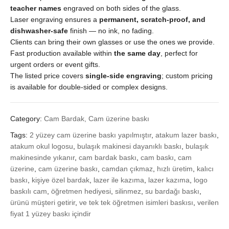
teacher names
engraved on both sides of the glass.
Laser engraving ensures a
permanent, scratch-proof, and
dishwasher-safe
finish — no ink, no fading.
Clients can bring their own glasses or use the ones we provide.
Fast production available within
the same day
, perfect for
urgent orders or event gifts.
The listed price covers
single-side engraving
; custom pricing
is available for double-sided or complex designs.
Category:
Cam Bardak, Cam üzerine baskı
Tags:
2 yüzey cam üzerine baskı yapılmıştır
,
atakum lazer baskı
,
atakum okul logosu
,
bulaşık makinesi dayanıklı baskı
,
bulaşık
makinesinde yıkanır
,
cam bardak baskı
,
cam baskı
,
cam
üzerine
,
cam üzerine baskı
,
camdan çıkmaz
,
hızlı üretim
,
kalıcı
baskı
,
kişiye özel bardak
,
lazer ile kazıma
,
lazer kazıma
,
logo
baskılı cam
,
öğretmen hediyesi
,
silinmez
,
su bardağı baskı
,
ürünü müşteri getirir
,
ve tek tek öğretmen isimleri baskısı
,
verilen
fiyat 1 yüzey baskı içindir