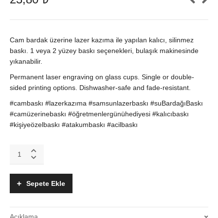
Cam bardak üzerine lazer kazıma ile yapılan kalıcı, silinmez
baskı. 1 veya 2 yüzey baskı seçenekleri, bulaşık makinesinde
yıkanabilir.
Permanent laser engraving on glass cups. Single or double-
sided printing options. Dishwasher-safe and fade-resistant.
#cambaskı #lazerkazıma #samsunlazerbaskı #suBardağıBaskı
#camüzerinebaskı #öğretmenlergünühediyesi #kalıcıbaskı
#kişiyeözelbaskı #atakumbaskı #acilbaskı
Cam
Bardak
Baskısı
–
Sepete Ekle
Lazer
Kazıma
ile
Açıklama
Kalıcı,