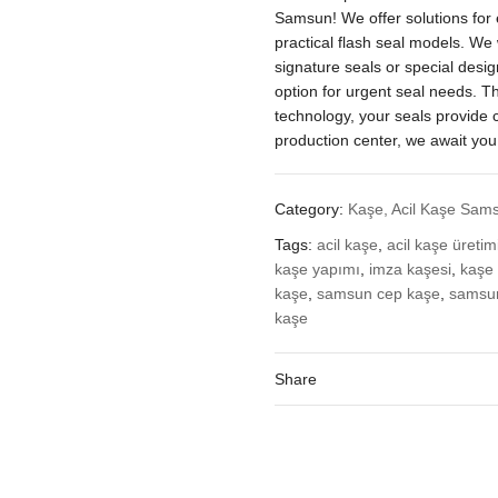
İmza
Samsun! We offer solutions for 
Kaşesi
practical flash seal models. We
quantity
signature seals or special desi
option for urgent seal needs. Th
technology, your seals provide 
production center, we await you 
Category:
Kaşe, Acil Kaşe Sam
Tags:
acil kaşe
,
acil kaşe üretim
kaşe yapımı
,
imza kaşesi
,
kaşe
kaşe
,
samsun cep kaşe
,
samsun
kaşe
Share