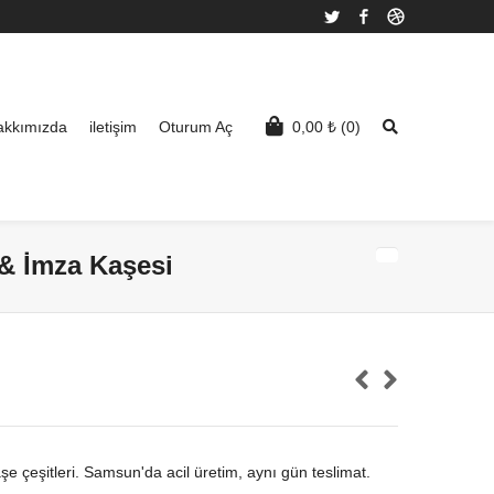
Twitter
Facebook
Dribbble
akkımızda
iletişim
Oturum Aç
0,00
₺
(0)
 & İmza Kaşesi
şe çeşitleri. Samsun'da acil üretim, aynı gün teslimat.