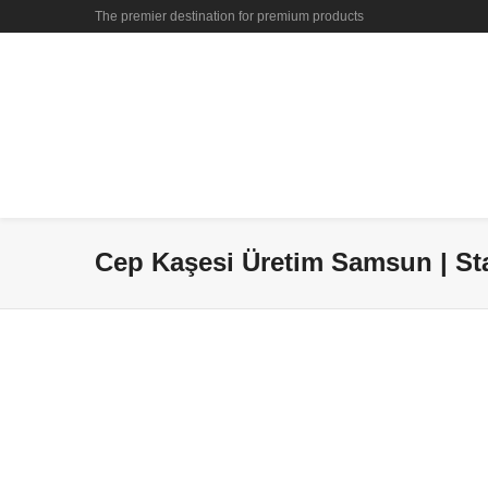
The premier destination for premium products
Cep Kaşesi Üretim Samsun | Sta