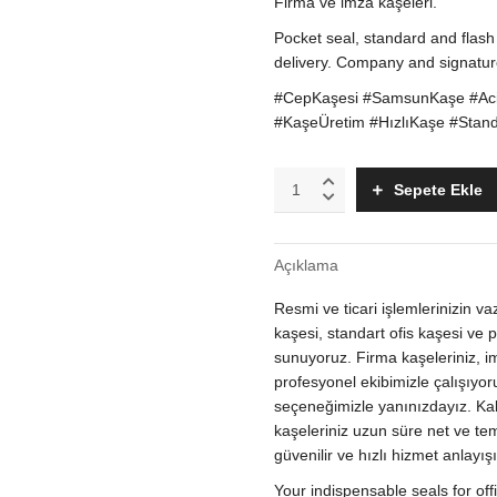
Firma ve imza kaşeleri.
Pocket seal, standard and flash
delivery. Company and signatur
#CepKaşesi #SamsunKaşe #Aci
#KaşeÜretim #HızlıKaşe #Stan
Cep
Sepete Ekle
Kaşesi
Üretim
Samsun
Açıklama
|
Standart
Resmi ve ticari işlemlerinizin v
&
Flash
kaşesi, standart ofis kaşesi ve 
Kaşe
sunuyoruz. Firma kaşeleriniz, im
-
profesyonel ekibimizle çalışıyoru
Acil
seçeneğimizle yanınızdayız. Kal
Kaşe
kaşeleriniz uzun süre net ve te
|
güvenilir ve hızlı hizmet anlayışı
Firma
&
Your indispensable seals for off