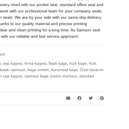
every need with our pocket seal, standard office seal and
 work with our professional team for your company seals,
gn seals. We are by your side with our same-day delivery
anks to our quality material and precise printing
clear and clean printing for a long time. As Samsun seal
with our reliable and fast service approach.
sun
i
,
cep kaşesi
,
firma kaşesi
,
flash kaşe
,
hızlı kaşe
,
hızlı
 baskı samsun
,
kaşe üretim
,
kurumsal kaşe
,
Özel tasarım
 cep kaşesi
,
samsun kaşe üretim merkezi
,
standart