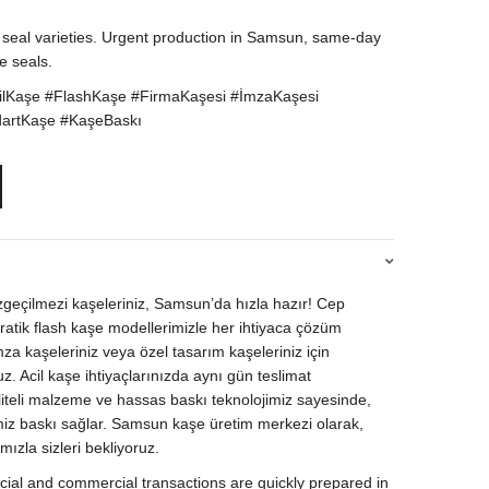
 seal varieties. Urgent production in Samsun, same-day
e seals.
lKaşe #FlashKaşe #FirmaKaşesi #İmzaKaşesi
dartKaşe #KaşeBaskı
azgeçilmezi kaşeleriniz, Samsun’da hızla hazır! Cep
pratik flash kaşe modellerimizle her ihtiyaca çözüm
za kaşeleriniz veya özel tasarım kaşeleriniz için
z. Acil kaşe ihtiyaçlarınızda aynı gün teslimat
iteli malzeme ve hassas baskı teknolojimiz sayesinde,
miz baskı sağlar. Samsun kaşe üretim merkezi olarak,
mızla sizleri bekliyoruz.
icial and commercial transactions are quickly prepared in