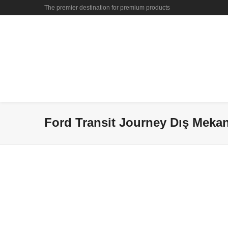
The premier destination for premium products
Ford Transit Journey Dış Mekan