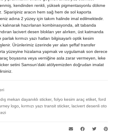
illenmiş, kendinden renkli, yüksek pigmentasyonlu dökme
z. Siparişiniz aracın hem sağ hem de sol kaporta
eniz adına 2 yüzey için takım halinde imal edilmektedir.
ık kalınarak hazırlanan kombinasyonda, alt tabanda
andıran lacivert desen blokları yer alırken, üst katmanda
 parlak kırmızı yazı hatları bilgisayarlı optik kesim
işlenir. Ürünlerimiz üzerinde yer alan şeffaf transfer
porta yüzeyine hizalama yapmak ve uygulamak son derece
e araç boyasına veya verniğine asla zarar vermeyen, leke
ticker setini Samsun’daki atölyemizden doğrudan imalat
rsiniz.
eri
,
dış mekan dayanıklı sticker
,
folyo kesim araç etiket
,
ford
ourney logo
,
kırmızı yazı transit sticker
,
lacivert desenli oto
ezi