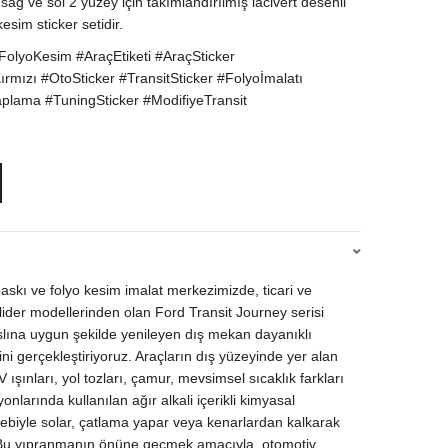
ağ ve sol 2 yüzey için takımlandırılmış lacivert desenli
esim sticker setidir.
FolyoKesim #AraçEtiketi #AraçSticker
rmızı #OtoSticker #TransitSticker #Folyoİmalatı
lama #TuningSticker #ModifiyeTransit
baskı ve folyo kesim imalat merkezimizde, ticari ve
lider modellerinden olan Ford Transit Journey serisi
 aslına uygun şekilde yenileyen dış mekan dayanıklı
ini gerçekleştiriyoruz. Araçların dış yüzeyinde yer alan
ışınları, yol tozları, çamur, mevsimsel sıcaklık farkları
nlarında kullanılan ağır alkali içerikli kimyasal
ebebiyle solar, çatlama yapar veya kenarlardan kalkarak
 Bu yıpranmanın önüne geçmek amacıyla, otomotiv