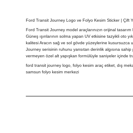
Ford Transit Journey Logo ve Folyo Kesim Sticker | Çift Y
Ford Transit Journey model araçlarınızın orijinal tasarım h
Güneş ışınlarının solma yapan UV etkisine tazyikli oto yı
kalitesi Aracın sağ ve sol gövde yüzeylerine kusursuzca 
Journey serisinin ruhunu yansıtan derinlik algısına sahip 
vermeyen özel alt yapışkan formülüyle saniyeler içinde tra
ford transit journey logo, folyo kesim araç etiket, dış meka
samsun folyo kesim merkezi