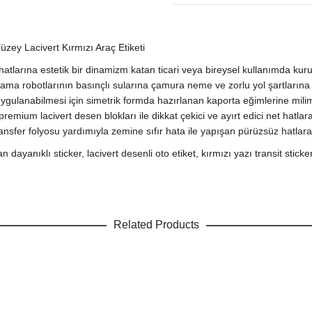
üzey Lacivert Kırmızı Araç Etiketi
atlarına estetik bir dinamizm katan ticari veya bireysel kullanımda kurum
kama robotlarının basınçlı sularına çamura neme ve zorlu yol şartların
uygulanabilmesi için simetrik formda hazırlanan kaporta eğimlerine mili
premium lacivert desen blokları ile dikkat çekici ve ayırt edici net hat
nsfer folyosu yardımıyla zemine sıfır hata ile yapışan pürüzsüz hatlara sa
n dayanıklı sticker, lacivert desenli oto etiket, kırmızı yazı transit stick
Related Products