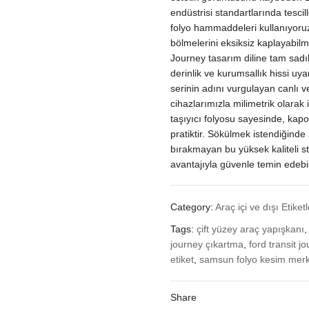
Etiketi
endüstrisi standartlarında tesc
quantity
folyo hammaddeleri kullanıyoru
bölmelerini eksiksiz kaplayabilm
Journey tasarım diline tam sad
derinlik ve kurumsallık hissi uy
serinin adını vurgulayan canlı ve
cihazlarımızla milimetrik olarak 
taşıyıcı folyosu sayesinde, ka
pratiktir. Sökülmek istendiğind
bırakmayan bu yüksek kaliteli s
avantajıyla güvenle temin edebili
Category:
Araç içi ve dışı Etiketl
Tags:
çift yüzey araç yapışkanı
journey çıkartma
,
ford transit j
etiket
,
samsun folyo kesim merk
Share