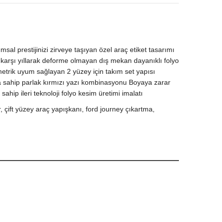
sal prestijinizi zirveye taşıyan özel araç etiket tasarımı
a karşı yıllarak deforme olmayan dış mekan dayanıklı folyo
metrik uyum sağlayan 2 yüzey için takım set yapısı
lara sahip parlak kırmızı yazı kombinasyonu Boyaya zarar
hip ileri teknoloji folyo kesim üretimi imalatı
er, çift yüzey araç yapışkanı, ford journey çıkartma,