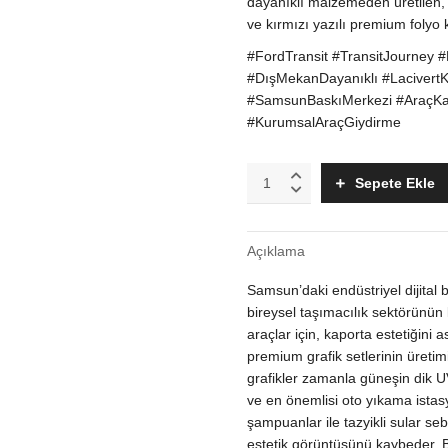
dayanıklı malzemeden üretilen, s
ve kırmızı yazılı premium folyo k
#FordTransit #TransitJourney #
#DışMekanDayanıklı #LacivertKı
#SamsunBaskıMerkezi #AraçKap
#KurumsalAraçGiydirme
Ford
Sepete Ekle
Transit
Journey
Logo
Açıklama
ve
Folyo
Samsun’daki endüstriyel dijital 
Kesim
Sticker
bireysel taşımacılık sektörünün 
|
araçlar için, kaporta estetiğini
Çift
premium grafik setlerinin üretim
Yüzey
grafikler zamanla güneşin dik UV 
Lacivert
ve en önemlisi oto yıkama istasyo
Kırmızı
şampuanlar ile tazyikli sular s
Araç
estetik görüntüsünü kaybeder.