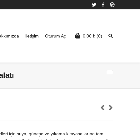
Twitter
Facebook
Dribbble
akkımızda
iletişim
Oturum Aç
0,00
₺
(0)
latı
lleri için suya, güneşe ve yıkama kimyasallarına tam