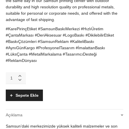
the same day in our Samsun printing center with outdoor
durability and high resolution quality on professional metals,
suitable for personal or corporate needs, and offered with the
advantage of fast shipping.
#KarePirinçEtiket #SamsunBaskıMerkezi #HızlıÜretim
#ÇantaMarkası #DeriAksesuar #LogoBaskı #DikilebilirEtiket
#BaskıÇözümleri #SamsunReklam #KaliteliBaskı
#AynıGünKargo #ProfesyonelTasarım #İmalattanBaskı
#LüksÇanta #MetalMarkalama #TasarımcıDesteği
#ReklamDünyası
Kare
Gerçek
Pirinç
4
Sepete Ekle
Köşe
Delikli
Çanta
Açıklama
ve
Aksesuar
Samsun’daki merkezimizde yüksek kaliteli malzemeler ve son
Marka