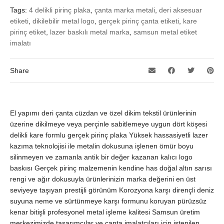
Tags:
4 delikli pirinç plaka
,
çanta marka metali
,
deri aksesuar
etiketi
,
dikilebilir metal logo
,
gerçek pirinç çanta etiketi
,
kare
pirinç etiket
,
lazer baskılı metal marka
,
samsun metal etiket
imalatı
Share
El yapımı deri çanta cüzdan ve özel dikim tekstil ürünlerinin
üzerine dikilmeye veya perçinle sabitlemeye uygun dört köşesi
delikli kare formlu gerçek pirinç plaka Yüksek hassasiyetli lazer
kazıma teknolojisi ile metalin dokusuna işlenen ömür boyu
silinmeyen ve zamanla antik bir değer kazanan kalıcı logo
baskısı Gerçek pirinç malzemenin kendine has doğal altın sarısı
rengi ve ağır dokusuyla ürünlerinizin marka değerini en üst
seviyeye taşıyan prestijli görünüm Korozyona karşı dirençli deniz
suyuna neme ve sürtünmeye karşı formunu koruyan pürüzsüz
kenar bitişli profesyonel metal işleme kalitesi Samsun üretim
merkezimizde tasarımcılar ve çanta imalatçıları için istenilen