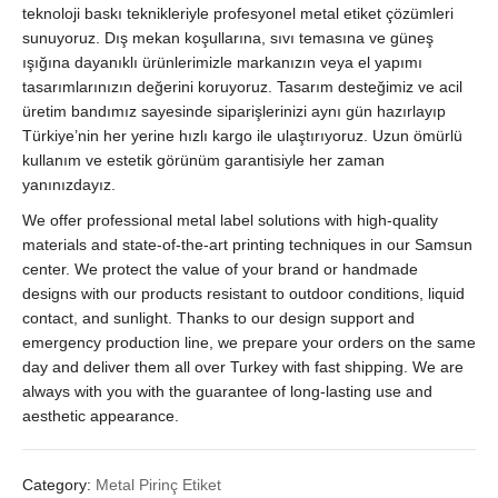
Etiketi
teknoloji baskı teknikleriyle profesyonel metal etiket çözümleri
quantity
sunuyoruz. Dış mekan koşullarına, sıvı temasına ve güneş
ışığına dayanıklı ürünlerimizle markanızın veya el yapımı
tasarımlarınızın değerini koruyoruz. Tasarım desteğimiz ve acil
üretim bandımız sayesinde siparişlerinizi aynı gün hazırlayıp
Türkiye’nin her yerine hızlı kargo ile ulaştırıyoruz. Uzun ömürlü
kullanım ve estetik görünüm garantisiyle her zaman
yanınızdayız.
We offer professional metal label solutions with high-quality
materials and state-of-the-art printing techniques in our Samsun
center. We protect the value of your brand or handmade
designs with our products resistant to outdoor conditions, liquid
contact, and sunlight. Thanks to our design support and
emergency production line, we prepare your orders on the same
day and deliver them all over Turkey with fast shipping. We are
always with you with the guarantee of long-lasting use and
aesthetic appearance.
Category:
Metal Pirinç Etiket