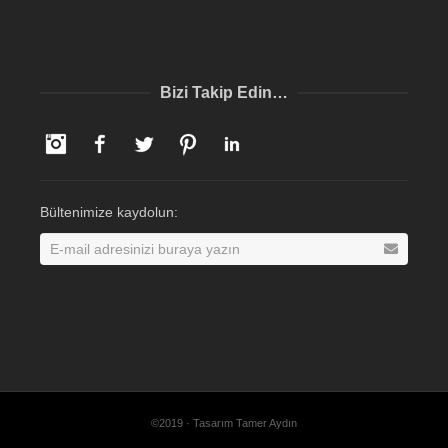
Bizi Takip Edin…
Instagram
Facebook
Twitter
Pinterest
LinkedIn
Bültenimize kaydolun:
©2019 · Tasarım Tamer Aydın