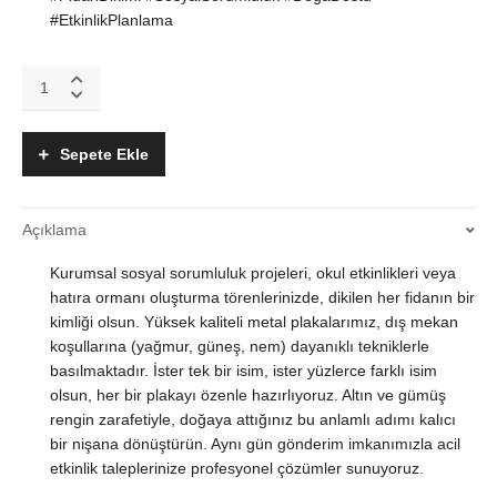
#EtkinlikPlanlama
Kişiye
Özel
İsim
Baskılı
Sepete Ekle
Ağaç
Dikme
Töreni
Açıklama
Metal
Plaka
Kurumsal sosyal sorumluluk projeleri, okul etkinlikleri veya
Etiketleri
(Altın
hatıra ormanı oluşturma törenlerinizde, dikilen her fidanın bir
ve
kimliği olsun. Yüksek kaliteli metal plakalarımız, dış mekan
Gümüş
koşullarına (yağmur, güneş, nem) dayanıklı tekniklerle
Seçenekli)
basılmaktadır. İster tek bir isim, ister yüzlerce farklı isim
quantity
olsun, her bir plakayı özenle hazırlıyoruz. Altın ve gümüş
rengin zarafetiyle, doğaya attığınız bu anlamlı adımı kalıcı
bir nişana dönüştürün. Aynı gün gönderim imkanımızla acil
etkinlik taleplerinize profesyonel çözümler sunuyoruz.