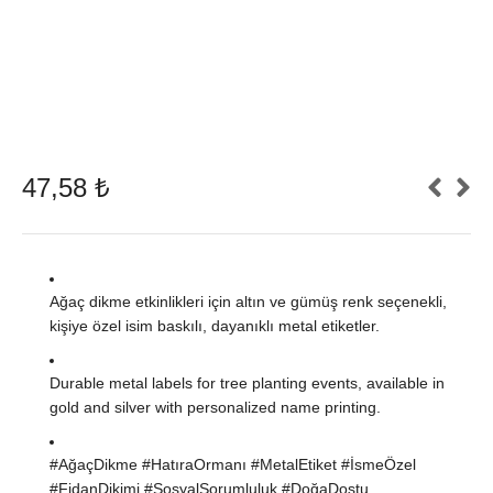
47,58
₺
Ağaç dikme etkinlikleri için altın ve gümüş renk seçenekli,
kişiye özel isim baskılı, dayanıklı metal etiketler.
Durable metal labels for tree planting events, available in
gold and silver with personalized name printing.
#AğaçDikme #HatıraOrmanı #MetalEtiket #İsmeÖzel
#FidanDikimi #SosyalSorumluluk #DoğaDostu