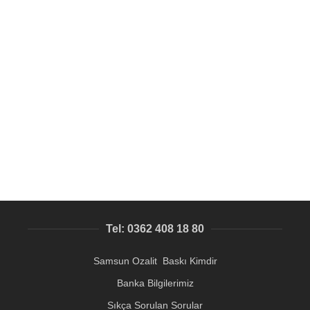
SEPETE EKLE
Acil Ajanda Üzerine Metal Plaka İsim Baskısı | Tek Tek
Kişiselleştirme | Altın & Gümüş Metal | Samsun Hızlı
Promosyon Baskı Merkezi
Kişiye Özel Baskı
,
Promosyon ürünler Samsun
23,79
₺
Tel: 0362 408 18 80
Samsun Ozalit Baskı Kimdir
Banka Bilgilerimiz
Sıkça Sorulan Sorular