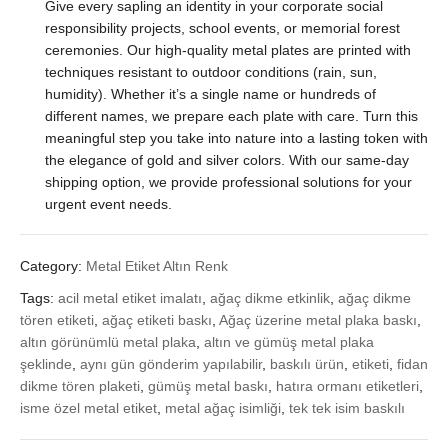
Give every sapling an identity in your corporate social
responsibility projects, school events, or memorial forest
ceremonies. Our high-quality metal plates are printed with
techniques resistant to outdoor conditions (rain, sun,
humidity). Whether it’s a single name or hundreds of
different names, we prepare each plate with care. Turn this
meaningful step you take into nature into a lasting token with
the elegance of gold and silver colors. With our same-day
shipping option, we provide professional solutions for your
urgent event needs.
Category:
Metal Etiket Altın Renk
Tags:
acil metal etiket imalatı
,
ağaç dikme etkinlik
,
ağaç dikme
tören etiketi
,
ağaç etiketi baskı
,
Ağaç üzerine metal plaka baskı
,
altın görünümlü metal plaka
,
altın ve gümüş metal plaka
şeklinde
,
aynı gün gönderim yapılabilir
,
baskılı ürün
,
etiketi
,
fidan
dikme tören plaketi
,
gümüş metal baskı
,
hatıra ormanı etiketleri
,
isme özel metal etiket
,
metal ağaç isimliği
,
tek tek isim baskılı