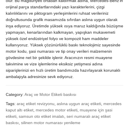
olur. Bu mağduriyeti ortadan kaldırmak adına, Mercedes-Benz’in
orijinal parça standartlarındaki yazı karakterlerini, çizgi
kalınlıklarını ve piktogram yerleşimlerini ruhsat verileriniz
doğrultusunda grafik masamızda sıfırdan aslına uygun olarak
inşa ediyoruz. Üretimde yüksek ısıya maruz kaldığında büzüşme
yapmayan, kenarlarından kalkmayan, yapışkan mukavemeti
yüksek özel endüstriyel folyo ve kompozit ham maddeler
kullanıyoruz. Yüksek çözünürlüklü baskı teknolojimiz sayesinde
motor kodu, şasi numarası ve tip onay verileri malzemenin
gövdesine net bir şekilde işlenir. Aracınızın resmi muayene
takvimine ve vize işlemlerine eksiksiz yetişmesi adına
siparişlerinizi en hızlı üretim bandımızda hazırlayarak korunaklı
ambalajıyla adresinize sevk ediyoruz.
Category:
Araç ve Motor Etiketi baskısı
Tags:
araç etiket revizyonu
,
aslına uygun araç etiketi
,
mercedes
kaput altı etiket
,
mercedes motor etiketi
,
muayene için şasi
etiketi
,
samsun oto etiket imalatı
,
seri numaralı araç etiket
baskısı
,
silinen motor numarası yenileme