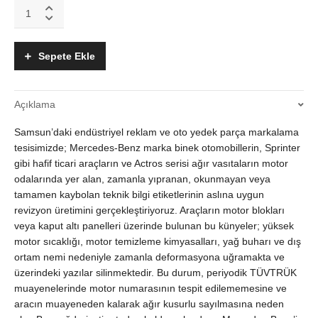
Mercedes
Benz
Uyumlu
Araç
Sepete Ekle
Motor
Etiketi
|
Açıklama
Muayene
İçin
Samsun’daki endüstriyel reklam ve oto yedek parça markalama
Aslına
Uygun
tesisimizde; Mercedes-Benz marka binek otomobillerin, Sprinter
quantity
gibi hafif ticari araçların ve Actros serisi ağır vasıtaların motor
odalarında yer alan, zamanla yıpranan, okunmayan veya
tamamen kaybolan teknik bilgi etiketlerinin aslına uygun
revizyon üretimini gerçekleştiriyoruz. Araçların motor blokları
veya kaput altı panelleri üzerinde bulunan bu künyeler; yüksek
motor sıcaklığı, motor temizleme kimyasalları, yağ buharı ve dış
ortam nemi nedeniyle zamanla deformasyona uğramakta ve
üzerindeki yazılar silinmektedir. Bu durum, periyodik TÜVTRÜK
muayenelerinde motor numarasının tespit edilememesine ve
aracın muayeneden kalarak ağır kusurlu sayılmasına neden