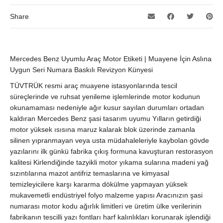
Share
Mercedes Benz Uyumlu Araç Motor Etiketi | Muayene İçin Aslına
Uygun Seri Numara Baskılı Revizyon Künyesi
TÜVTRÜK resmi araç muayene istasyonlarında tescil
süreçlerinde ve ruhsat yenileme işlemlerinde motor kodunun
okunamaması nedeniyle ağır kusur sayılan durumları ortadan
kaldıran Mercedes Benz şasi tasarım uyumu Yılların getirdiği
motor yüksek ısısına maruz kalarak blok üzerinde zamanla
silinen yıpranmayan veya usta müdahaleleriyle kaybolan gövde
yazılarını ilk günkü fabrika çıkış formuna kavuşturan restorasyon
kalitesi Kirlendiğinde tazyikli motor yıkama sularına madeni yağ
sızıntılarına mazot antifriz temaslarına ve kimyasal
temizleyicilere karşı kararma dökülme yapmayan yüksek
mukavemetli endüstriyel folyo malzeme yapısı Aracınızın şasi
numarası motor kodu ağırlık limitleri ve üretim ülke verilerinin
fabrikanın tescilli yazı fontları harf kalınlıkları korunarak işlendiği