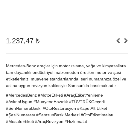
1.237,47
₺
Mercedes-Benz araçlar için motor ısısına, yağa ve kimyasallara
tam dayanıklı endüstriyel malzemeden üretilen motor ve şasi
etiketlerimiz; muayene standartlarında, seri numaranıza özel ve
aslına uygun revizyon kalitesiyle Samsun'da basılmaktadır.
#MercedesBenz #MotorEtiketi #AraçEtiketYenileme
#AslınaUygun #MuayeneHazırlık #TÜVTRÜKGeçerli
#SeriNumaraBaskı #OtoRestorasyon #KaputAltıEtiket
#ŞasiNumarası #SamsunBaskıMerkezi #OtoEtiketİmalatı
#MesafeEtiketi #AraçRevizyon #Hızlıİmalat