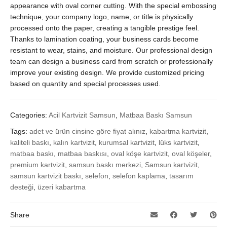
appearance with oval corner cutting. With the special embossing
technique, your company logo, name, or title is physically
processed onto the paper, creating a tangible prestige feel.
Thanks to lamination coating, your business cards become
resistant to wear, stains, and moisture. Our professional design
team can design a business card from scratch or professionally
improve your existing design. We provide customized pricing
based on quantity and special processes used.
Categories:
Acil Kartvizit Samsun
,
Matbaa Baskı Samsun
Tags:
adet ve ürün cinsine göre fiyat alınız
,
kabartma kartvizit
,
kaliteli baskı
,
kalın kartvizit
,
kurumsal kartvizit
,
lüks kartvizit
,
matbaa baskı
,
matbaa baskısı
,
oval köşe kartvizit
,
oval köşeler
,
premium kartvizit
,
samsun baskı merkezi
,
Samsun kartvizit
,
samsun kartvizit baskı
,
selefon
,
selefon kaplama
,
tasarım
desteği
,
üzeri kabartma
Share