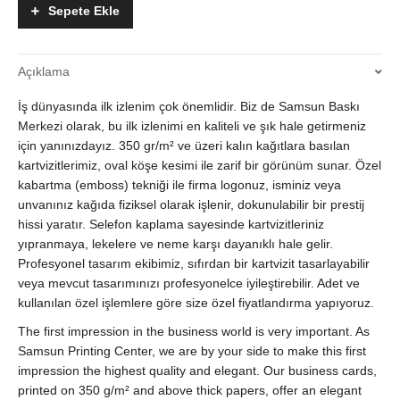
|
Sepete Ekle
Kalın
Kağıt
&
Açıklama
Oval
Köşe
İş dünyasında ilk izlenim çok önemlidir. Biz de Samsun Baskı
|
Kabartma
Merkezi olarak, bu ilk izlenimi en kaliteli ve şık hale getirmeniz
&
için yanınızdayız. 350 gr/m² ve üzeri kalın kağıtlara basılan
Selefon
kartvizitlerimiz, oval köşe kesimi ile zarif bir görünüm sunar. Özel
|
kabartma (emboss) tekniği ile firma logonuz, isminiz veya
Tasarım
unvanınız kağıda fiziksel olarak işlenir, dokunulabilir bir prestij
Desteği
hissi yaratır. Selefon kaplama sayesinde kartvizitleriniz
quantity
yıpranmaya, lekelere ve neme karşı dayanıklı hale gelir.
Profesyonel tasarım ekibimiz, sıfırdan bir kartvizit tasarlayabilir
veya mevcut tasarımınızı profesyonelce iyileştirebilir. Adet ve
kullanılan özel işlemlere göre size özel fiyatlandırma yapıyoruz.
The first impression in the business world is very important. As
Samsun Printing Center, we are by your side to make this first
impression the highest quality and elegant. Our business cards,
printed on 350 g/m² and above thick papers, offer an elegant