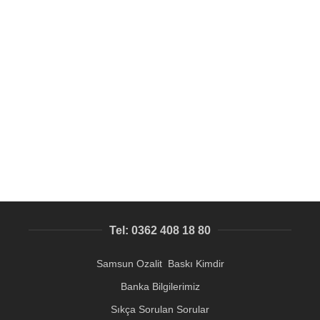
SEPETE EKLE
Ayaklı Fotoblok
Kategori Harici ürünler
620,18
₺
Tel: 0362 408 18 80
Samsun Ozalit Baskı Kimdir
Banka Bilgilerimiz
Sıkça Sorulan Sorular