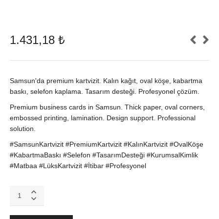
1.431,18
₺
Samsun'da premium kartvizit. Kalın kağıt, oval köşe, kabartma
baskı, selefon kaplama. Tasarım desteği. Profesyonel çözüm.
Premium business cards in Samsun. Thick paper, oval corners,
embossed printing, lamination. Design support. Professional
solution.
#SamsunKartvizit #PremiumKartvizit #KalınKartvizit #OvalKöşe
#KabartmaBaskı #Selefon #TasarımDesteği #KurumsalKimlik
#Matbaa #LüksKartvizit #İtibar #Profesyonel
Samsun
Premium
Kartvizit