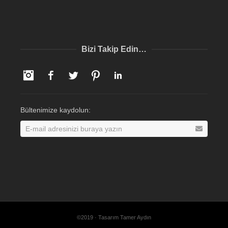
Bizi Takip Edin…
Instagram
Facebook
Twitter
Pinterest
LinkedIn
Bültenimize kaydolun:
©2019 · Tasarım Tamer Aydın