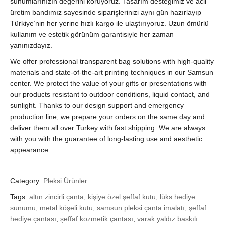
sunumlarınızın değerini koruyoruz. Tasarım desteğimiz ve acil
üretim bandımız sayesinde siparişlerinizi aynı gün hazırlayıp
Türkiye’nin her yerine hızlı kargo ile ulaştırıyoruz. Uzun ömürlü
kullanım ve estetik görünüm garantisiyle her zaman
yanınızdayız.
We offer professional transparent bag solutions with high-quality
materials and state-of-the-art printing techniques in our Samsun
center. We protect the value of your gifts or presentations with
our products resistant to outdoor conditions, liquid contact, and
sunlight. Thanks to our design support and emergency
production line, we prepare your orders on the same day and
deliver them all over Turkey with fast shipping. We are always
with you with the guarantee of long-lasting use and aesthetic
appearance.
Category:
Pleksi Ürünler
Tags:
altın zincirli çanta
,
kişiye özel şeffaf kutu
,
lüks hediye
sunumu
,
metal köşeli kutu
,
samsun pleksi çanta imalatı
,
şeffaf
hediye çantası
,
şeffaf kozmetik çantası
,
varak yaldız baskılı