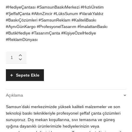
#HediyeÇantası #SamsunBaskıMerkezi #HızlıÜretim
#ŞeffafÇanta #AltınZincir #LüksSunum #VarakYaldız
#BaskıÇözümleri #SamsunReklam #KaliteliBaskı
#AynıGünKargo #ProfesyonelTasarım #İmalattanBaskı
#ButikHediye #TasarımÇanta #KişiyeÖzelHediye
#ReklamDünyası
Şeffaf
Lüks
Hediye
Çantası
Sepete Ekle
Altın
Zincir
Saplı
Açıklama
ve
Metal
Samsun’daki merkezimizde yüksek kaliteli malzemeler ve son
Köşeli
30x20x12
teknoloji baskı teknikleriyle profesyonel şeffaf çanta çözümleri
cm
sunuyoruz. Dış mekan koşullarına, sıvı temasına ve güneş
quantity
ışığına dayanıklı ürünlerimizle hediyelerinizin veya