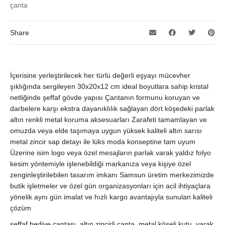
çanta
Share
İçerisine yerleştirilecek her türlü değerli eşyayı mücevher
şıklığında sergileyen 30x20x12 cm ideal boyutlara sahip kristal
netliğinde şeffaf gövde yapısı Çantanın formunu koruyan ve
darbelere karşı ekstra dayanıklılık sağlayan dört köşedeki parlak
altın renkli metal koruma aksesuarları Zarafeti tamamlayan ve
omuzda veya elde taşımaya uygun yüksek kaliteli altın sarısı
metal zincir sap detayı ile lüks moda konseptine tam uyum
Üzerine isim logo veya özel mesajların parlak varak yaldız folyo
kesim yöntemiyle işlenebildiği markanıza veya kişiye özel
zenginleştirilebilen tasarım imkanı Samsun üretim merkezimizde
butik işletmeler ve özel gün organizasyonları için acil ihtiyaçlara
yönelik aynı gün imalat ve hızlı kargo avantajıyla sunulan kaliteli
çözüm
şeffaf hediye çantası, altın zincirli çanta, metal köşeli kutu, varak