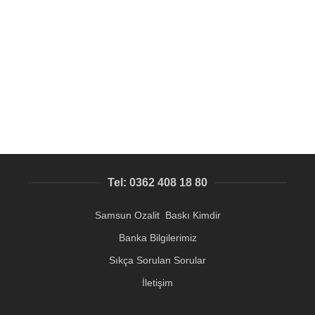
Dondurma Tabelası, dondurma isim yazılan pleksi
çubuklar
Pleksi Ürünler
119,26
₺
Tel: 0362 408 18 80
Samsun Ozalit Baskı Kimdir
Banka Bilgilerimiz
Sıkça Sorulan Sorular
İletişim