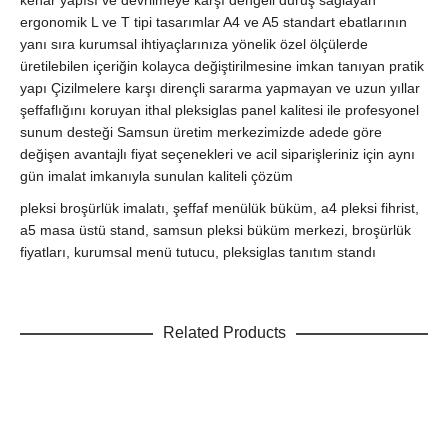
kenar yapısı ve devrilmeye karşı dengeli duruş sağlayan
ergonomik L ve T tipi tasarımlar A4 ve A5 standart ebatlarının
yanı sıra kurumsal ihtiyaçlarınıza yönelik özel ölçülerde
üretilebilen içeriğin kolayca değiştirilmesine imkan tanıyan pratik
yapı Çizilmelere karşı dirençli sararma yapmayan ve uzun yıllar
şeffaflığını koruyan ithal pleksiglas panel kalitesi ile profesyonel
sunum desteği Samsun üretim merkezimizde adede göre
değişen avantajlı fiyat seçenekleri ve acil siparişleriniz için aynı
gün imalat imkanıyla sunulan kaliteli çözüm
pleksi broşürlük imalatı, şeffaf menülük büküm, a4 pleksi fihrist,
a5 masa üstü stand, samsun pleksi büküm merkezi, broşürlük
fiyatları, kurumsal menü tutucu, pleksiglas tanıtım standı
Related Products