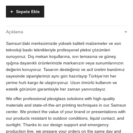
Büküm
Masa
Sepete Ekle
Üzeri
Broşürlük
ve
Açıklama
A4
A5
Samsun’daki merkezimizde yüksek kaliteli malzemeler ve son
Menülük
quantity
teknoloji baskı teknikleriyle profesyonel pleksi çözümleri
sunuyoruz. Dış mekan koşullarına, sıvı temasına ve güneş
ışığına dayanıklı ürünlerimizle markanızın veya sunumlarınızın
değerini koruyoruz. Tasarım desteğimiz ve acil üretim bandımız
sayesinde siparişlerinizi aynı gün hazırlayıp Türkiye’nin her
yerine hızlı kargo ile ulaştırıyoruz. Uzun ömürlü kullanım ve
estetik görünüm garantisiyle her zaman yanınızdayız.
We offer professional plexiglass solutions with high-quality
materials and state-of-the-art printing techniques in our Samsun
center. We protect the value of your brand or presentations with
our products resistant to outdoor conditions, liquid contact, and
sunlight. Thanks to our design support and emergency
production line, we prepare your orders on the same day and