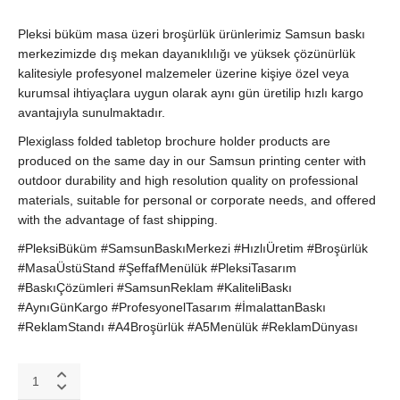
Pleksi büküm masa üzeri broşürlük ürünlerimiz Samsun baskı
merkezimizde dış mekan dayanıklılığı ve yüksek çözünürlük
kalitesiyle profesyonel malzemeler üzerine kişiye özel veya
kurumsal ihtiyaçlara uygun olarak aynı gün üretilip hızlı kargo
avantajıyla sunulmaktadır.
Plexiglass folded tabletop brochure holder products are
produced on the same day in our Samsun printing center with
outdoor durability and high resolution quality on professional
materials, suitable for personal or corporate needs, and offered
with the advantage of fast shipping.
#PleksiBüküm #SamsunBaskıMerkezi #HızlıÜretim #Broşürlük
#MasaÜstüStand #ŞeffafMenülük #PleksiTasarım
#BaskıÇözümleri #SamsunReklam #KaliteliBaskı
#AynıGünKargo #ProfesyonelTasarım #İmalattanBaskı
#ReklamStandı #A4Broşürlük #A5Menülük #ReklamDünyası
Şeffaf
Pleksi