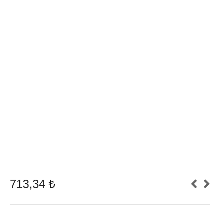
713,34
₺