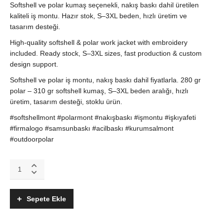
Softshell ve polar kumaş seçenekli, nakış baskı dahil üretilen
kaliteli iş montu. Hazır stok, S–3XL beden, hızlı üretim ve
tasarım desteği.
High-quality softshell & polar work jacket with embroidery
included. Ready stock, S–3XL sizes, fast production & custom
design support.
Softshell ve polar iş montu, nakış baskı dahil fiyatlarla. 280 gr
polar – 310 gr softshell kumaş, S–3XL beden aralığı, hızlı
üretim, tasarım desteği, stoklu ürün.
#softshellmont #polarmont #nakışbaskı #işmontu #işkıyafeti
#firmalogo #samsunbaskı #acilbaskı #kurumsalmont
#outdoorpolar
Softshell
Polar
Mont
–
Sepete Ekle
Nakış
Baskı