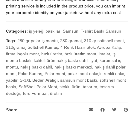
printing service is included in the product price, you can imprint
your corporate identity on your jackets without any extra cost.
Categories:
iş yeleği baskıları Samsun
,
T-shirt Baskı Samsun
Tags:
280 gr polar iş montu
,
280 gramaj
,
310 gr softshell mont
,
310gramaj Softshell Kumaş
,
4 Renk Hazır Stok
,
Avrupa Kalıp
,
firma logolu mont
,
hızlı üretim
,
hızlı üretim mont
,
imalat
,
iş
montu baskılı
,
kaliteli ürün nakış baskı dahil fiyat
,
kurumsal iş
montu
,
nakış baskı dahil
,
nakış baskı merkezi
,
nakış dahil polar
mont
,
Polar Kumaş
,
Polar mont
,
polar mont nakışlı
,
renkli nakış
yapılır
,
S-3XL Beden Aralığı
,
samsun mont baskı
,
softshell mont
baskı
,
SoftShell Polar Mont
,
stoklu ürün
,
tasarım
,
tasarım
desteği
,
Ters Fermuar
,
üretim
Share