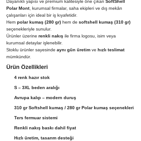
Dayanıklı yapısı ve premium kalitesiyle öne çıkan
SoftShell
Polar Mont
, kurumsal firmalar, saha ekipleri ve dış mekân
çalışanları için ideal bir iş kıyafetidir.
Hem
polar kumaş (280 gr)
hem de
softshell kumaş (310 gr)
seçenekleriyle sunulur.
Ürünler üzerine
renkli nakış
ile firma logosu, isim veya
kurumsal detaylar işlenebilir.
Stoklu ürünler sayesinde
aynı gün üretim
ve
hızlı teslimat
mümkündür.
Ürün Özellikleri
4 renk hazır stok
S – 3XL beden aralığı
Avrupa kalıp – modern duruş
310 gr Softshell kumaş / 280 gr Polar kumaş seçenekleri
Ters fermuar sistemi
Renkli nakış baskı dahil fiyat
Hızlı üretim, tasarım desteği