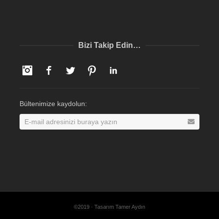
Bizi Takip Edin…
Instagram
Facebook
Twitter
Pinterest
LinkedIn
Bültenimize kaydolun:
©2019 · Tasarım Tamer Aydın