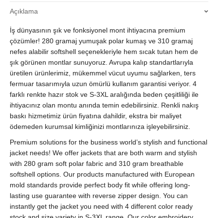
Dahil
Açıklama
|
Hızlı
İş dünyasının şık ve fonksiyonel mont ihtiyacına premium
Üretim
&
çözümler! 280 gramaj yumuşak polar kumaş ve 310 gramaj
Kaliteli
nefes alabilir softshell seçenekleriyle hem sıcak tutan hem de
İmalat
şık görünen montlar sunuyoruz. Avrupa kalıp standartlarıyla
quantity
üretilen ürünlerimiz, mükemmel vücut uyumu sağlarken, ters
fermuar tasarımıyla uzun ömürlü kullanım garantisi veriyor. 4
farklı renkte hazır stok ve S-3XL aralığında beden çeşitliliği ile
ihtiyacınız olan montu anında temin edebilirsiniz. Renkli nakış
baskı hizmetimiz ürün fiyatına dahildir, ekstra bir maliyet
ödemeden kurumsal kimliğinizi montlarınıza işleyebilirsiniz.
Premium solutions for the business world’s stylish and functional
jacket needs! We offer jackets that are both warm and stylish
with 280 gram soft polar fabric and 310 gram breathable
softshell options. Our products manufactured with European
mold standards provide perfect body fit while offering long-
lasting use guarantee with reverse zipper design. You can
instantly get the jacket you need with 4 different color ready
stock and size variety in S-3XL range. Our color embroidery