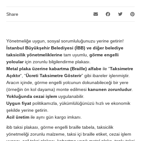
Share
Yönetmeliğe uygun, sosyal sorumluluğunuzu yerine getirin!
İstanbul Büyükşehir Belediyesi (İBB) ve diğer belediye
taksicilik yönetmeliklerine
tam uyumlu,
görme engelli
yolcular
için zorunlu bilgilendirme plakası.
Metal plaka üzerine kabartma (Braille) alfabe
ile “
Taksimetre
Açıktır
“, “
Ücreti Taksimetre Gösterir
” gibi ibareler işlenmiştir.
Aracın içinde, görme engelli yolcunun dokunabileceği bir yere
(örneğin ön kol dayama) monte edilmesi
kanunen zorunludur
.
Yokluğunda cezai işlem
uygulanabilir.
Uygun fiyat
politikamızla, yükümlülüğünüzü hızlı ve ekonomik
şekilde yerine getirin.
Acil üretim
ile aynı gün kargo imkanı.
ibb taksi plakası, görme engelli braille tabela, taksicilik
yönetmeliği zorunlu malzeme, taksi içi braille etiket, cezai işlem