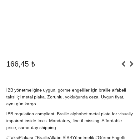
166,45
₺
İBB yönetmeliğine uygun, görme engelliler için braille alfabeli
taksi içi metal plaka. Zorunlu, yokluğunda ceza. Uygun fiyat,
aynı gün kargo.
IBB regulation compliant, Braille alphabet metal plate for visually
impaired inside taxis. Mandatory, fine if missing. Affordable
price, same-day shipping.
#TaksiPlakası #BrailleAlfabe #İBBYönetmelik #GörmeEngelli