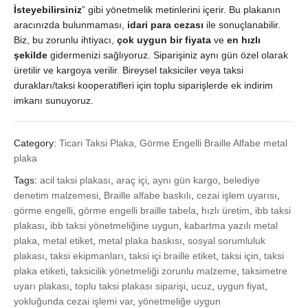
quantity
İsteyebilirsiniz
” gibi yönetmelik metinlerini içerir. Bu plakanın
aracınızda bulunmaması,
idari para cezası
ile sonuçlanabilir.
Biz, bu zorunlu ihtiyacı,
çok uygun bir fiyata
ve
en hızlı
şekilde
gidermenizi sağlıyoruz. Siparişiniz aynı gün özel olarak
üretilir ve kargoya verilir. Bireysel taksiciler veya taksi
durakları/taksi kooperatifleri için toplu siparişlerde ek indirim
imkanı sunuyoruz.
Category:
Ticari Taksi Plaka, Görme Engelli Braille Alfabe metal
plaka
Tags:
acil taksi plakası
,
araç içi
,
aynı gün kargo
,
belediye
denetim malzemesi
,
Braille alfabe baskılı
,
cezai işlem uyarısı
,
görme engelli
,
görme engelli braille tabela
,
hızlı üretim
,
ibb taksi
plakası
,
ibb taksi yönetmeliğine uygun
,
kabartma yazılı metal
plaka
,
metal etiket
,
metal plaka baskısı
,
sosyal sorumluluk
plakası
,
taksi ekipmanları
,
taksi içi braille etiket
,
taksi için
,
taksi
plaka etiketi
,
taksicilik yönetmeliği zorunlu malzeme
,
taksimetre
uyarı plakası
,
toplu taksi plakası siparişi
,
ucuz
,
uygun fiyat
,
yokluğunda cezai işlemi var
,
yönetmeliğe uygun