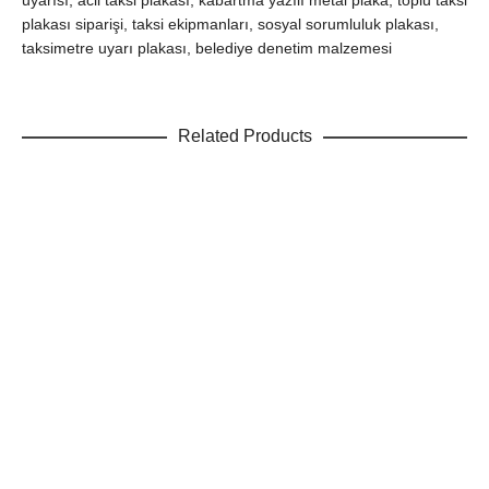
uyarısı, acil taksi plakası, kabartma yazılı metal plaka, toplu taksi
plakası siparişi, taksi ekipmanları, sosyal sorumluluk plakası,
taksimetre uyarı plakası, belediye denetim malzemesi
Related Products