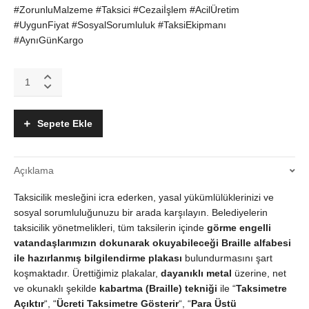
#ZorunluMalzeme #Taksici #Cezaiİşlem #AcilÜretim
#UygunFiyat #SosyalSorumluluk #TaksiEkipmanı
#AynıGünKargo
Taksi
İçi
Zorunlu
Braille
Sepete Ekle
Alfabe
Plakası
|
Açıklama
İBB
Yönetmeliğine
Taksicilik mesleğini icra ederken, yasal yükümlülüklerinizi ve
Uygun
|
sosyal sorumluluğunuzu bir arada karşılayın. Belediyelerin
Görme
taksicilik yönetmelikleri, tüm taksilerin içinde
görme engelli
Engelli
vatandaşlarımızın dokunarak okuyabileceği Braille alfabesi
Bilgilendirme
ile hazırlanmış bilgilendirme plakası
bulundurmasını şart
|
koşmaktadır. Ürettiğimiz plakalar,
dayanıklı metal
üzerine, net
Metal
ve okunaklı şekilde
kabartma (Braille) tekniği
ile “
Taksimetre
Etiket
Açıktır
“, “
Ücreti Taksimetre Gösterir
“, “
Para Üstü