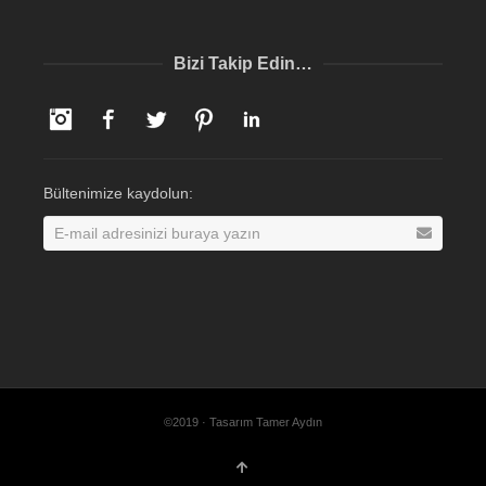
Bizi Takip Edin…
Instagram
Facebook
Twitter
Pinterest
LinkedIn
Bültenimize kaydolun:
©2019 · Tasarım Tamer Aydın