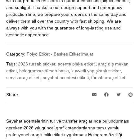
with our products resistant to outdoor conditions, liquid contact,
and sunlight. Thanks to our design support and emergency
production line, we prepare your orders on the same day and
deliver them all over the country with fast shipping. We are
always with you with the guarantee of long-lasting use and
aesthetic appearance.
Category:
Folyo Etiket - Baskes Etiket imalat
Tags:
2026 türsab sticker
,
acente plaka etiketi
,
araç dış mekan
etiket
,
hologramsız türsab baskı
,
kuvvetli yapışkanlı sticker
,
servis araç etiketi
,
seyahat acentesi etiketi
,
türsab araç etiketi
Share
Seyahat acentelerinin tur ve transfer araçlarında bulundurması
gereken 2026 yılı güncel grafik standartlarına tam uyumlu
profesyonel araç kimlik etiket uygulaması Hologram özelliği