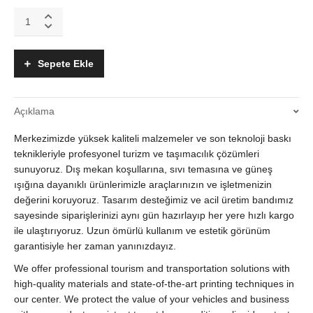
Türsab
2026
Araç
ve
Sepete Ekle
Servis
Etiketi
Hologramsız
Açıklama
Dış
Mekan
Merkezimizde yüksek kaliteli malzemeler ve son teknoloji baskı
Dayanıklı
quantity
teknikleriyle profesyonel turizm ve taşımacılık çözümleri
sunuyoruz. Dış mekan koşullarına, sıvı temasına ve güneş
ışığına dayanıklı ürünlerimizle araçlarınızın ve işletmenizin
değerini koruyoruz. Tasarım desteğimiz ve acil üretim bandımız
sayesinde siparişlerinizi aynı gün hazırlayıp her yere hızlı kargo
ile ulaştırıyoruz. Uzun ömürlü kullanım ve estetik görünüm
garantisiyle her zaman yanınızdayız.
We offer professional tourism and transportation solutions with
high-quality materials and state-of-the-art printing techniques in
our center. We protect the value of your vehicles and business