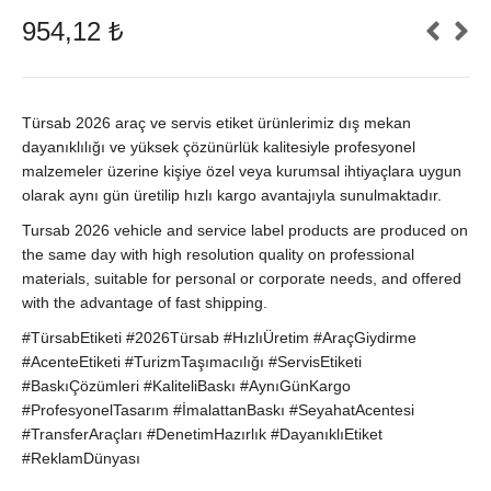
954,12
₺
Türsab 2026 araç ve servis etiket ürünlerimiz dış mekan
dayanıklılığı ve yüksek çözünürlük kalitesiyle profesyonel
malzemeler üzerine kişiye özel veya kurumsal ihtiyaçlara uygun
olarak aynı gün üretilip hızlı kargo avantajıyla sunulmaktadır.
Tursab 2026 vehicle and service label products are produced on
the same day with high resolution quality on professional
materials, suitable for personal or corporate needs, and offered
with the advantage of fast shipping.
#TürsabEtiketi #2026Türsab #HızlıÜretim #AraçGiydirme
#AcenteEtiketi #TurizmTaşımacılığı #ServisEtiketi
#BaskıÇözümleri #KaliteliBaskı #AynıGünKargo
#ProfesyonelTasarım #İmalattanBaskı #SeyahatAcentesi
#TransferAraçları #DenetimHazırlık #DayanıklıEtiket
#ReklamDünyası