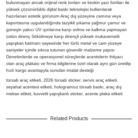
bulunmayan ancak orijinal renk tonları ve keskin yazı fontları ile
yüksek çözünürlüklü dijital baskı teknolojisi kullanılarak
hazırlanan estetik görünüm Araç dış yüzeyine camına veya
kaportasına uygulandığında tazyikli yıkama yağmur çamur ve
güneşin yakıcı UV ışınlarına karşı solma ve kalkma yapmayan
üstün direnç Sökülmeye karşı dirençli yüksek mukavemetli
yapışkan katmanı sayesinde her türlü metal ve cam yüzeye
saniyeler içinde sıkıca tutunan güvenilir malzeme yapısı
Denetimlerde ve operasyonel süreçlerde acentelerin ihtiyacı
olan araç plakası ve firma bilgilerine özel olarak aynı gün üretilip
hızlı kargo avantajıyla sunulan imalat desteği
türsab araç etiketi, 2026 türsab sticker, servis araç etiketi,
seyahat acentesi etiketi, hologramsız türsab baskı, araç dış
mekan etiket, kuvvetli yapışkanlı sticker, acente plaka etiketi
Related Products