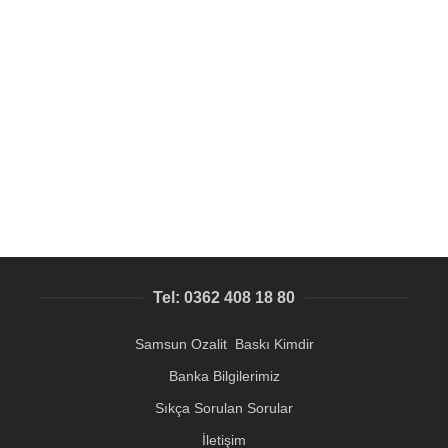
SEPETE EKLE
Samsun Folyo Etiket Baskı Merkezi Dış Mekan
Dayanıklı Sticker Üretimi
Folyo Etiket - Baskes Etiket imalat
14,31
₺
Tel: 0362 408 18 80
Samsun Ozalit Baskı Kimdir
Banka Bilgilerimiz
Sıkça Sorulan Sorular
İletişim