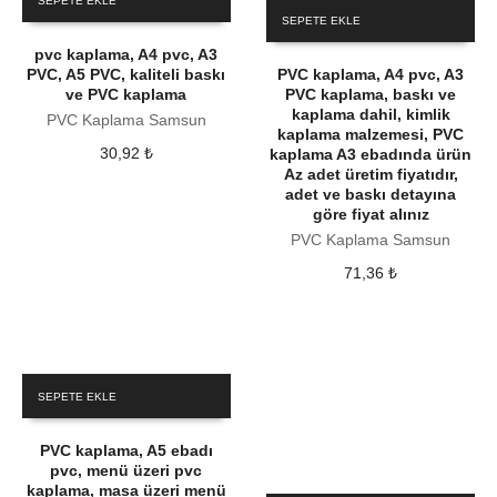
SEPETE EKLE
SEPETE EKLE
pvc kaplama, A4 pvc, A3
PVC, A5 PVC, kaliteli baskı
PVC kaplama, A4 pvc, A3
ve PVC kaplama
PVC kaplama, baskı ve
kaplama dahil, kimlik
PVC Kaplama Samsun
kaplama malzemesi, PVC
30,92
₺
kaplama A3 ebadında ürün
Az adet üretim fiyatıdır,
adet ve baskı detayına
göre fiyat alınız
PVC Kaplama Samsun
71,36
₺
SEPETE EKLE
PVC kaplama, A5 ebadı
pvc, menü üzeri pvc
kaplama, masa üzeri menü