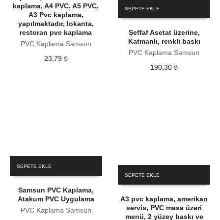
kaplama, A4 PVC, A5 PVC,
SEPETE EKLE
A3 Pvc kaplama,
yapılmaktadır, lokanta,
restoran pvc kaplama
Şeffaf Asetat üzerine,
Katmanlı, renkli baskı
PVC Kaplama Samsun
PVC Kaplama Samsun
23,79
₺
190,30
₺
SEPETE EKLE
SEPETE EKLE
Samsun PVC Kaplama,
Atakum PVC Uygulama
A3 pvc kaplama, amerikan
servis, PVC masa üzeri
PVC Kaplama Samsun
menü, 2 yüzey baskı ve