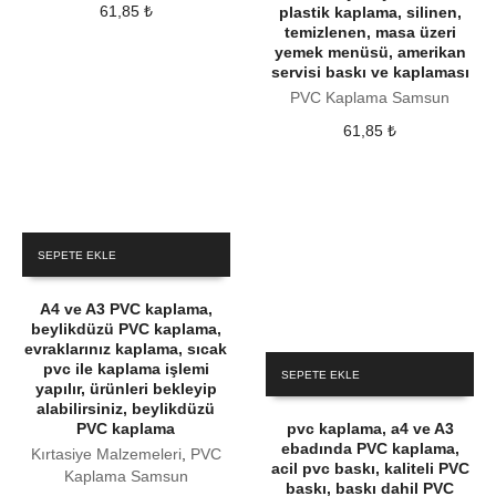
61,85
₺
plastik kaplama, silinen,
temizlenen, masa üzeri
yemek menüsü, amerikan
servisi baskı ve kaplaması
PVC Kaplama Samsun
61,85
₺
SEPETE EKLE
A4 ve A3 PVC kaplama,
beylikdüzü PVC kaplama,
evraklarınız kaplama, sıcak
pvc ile kaplama işlemi
SEPETE EKLE
yapılır, ürünleri bekleyip
alabilirsiniz, beylikdüzü
PVC kaplama
pvc kaplama, a4 ve A3
ebadında PVC kaplama,
Kırtasiye Malzemeleri
,
PVC
acil pvc baskı, kaliteli PVC
Kaplama Samsun
baskı, baskı dahil PVC