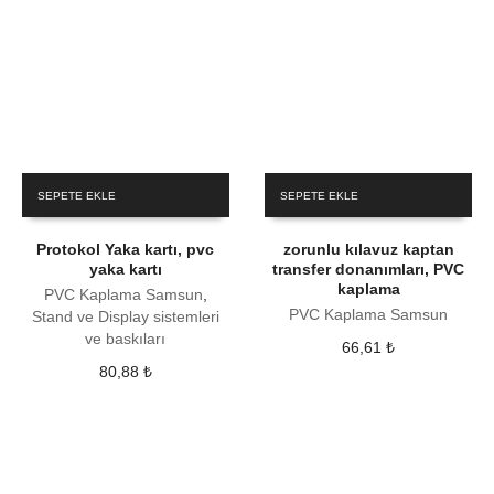
SEPETE EKLE
SEPETE EKLE
Protokol Yaka kartı, pvc
zorunlu kılavuz kaptan
yaka kartı
transfer donanımları, PVC
kaplama
PVC Kaplama Samsun
,
PVC Kaplama Samsun
Stand ve Display sistemleri
ve baskıları
66,61
₺
80,88
₺