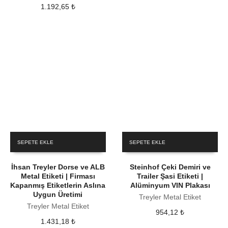
1.192,65
₺
SEPETE EKLE
SEPETE EKLE
İhsan Treyler Dorse ve ALB
Steinhof Çeki Demiri ve
Metal Etiketi | Firması
Trailer Şasi Etiketi |
Kapanmış Etiketlerin Aslına
Alüminyum VIN Plakası
Uygun Üretimi
Treyler Metal Etiket
Treyler Metal Etiket
954,12
₺
1.431,18
₺