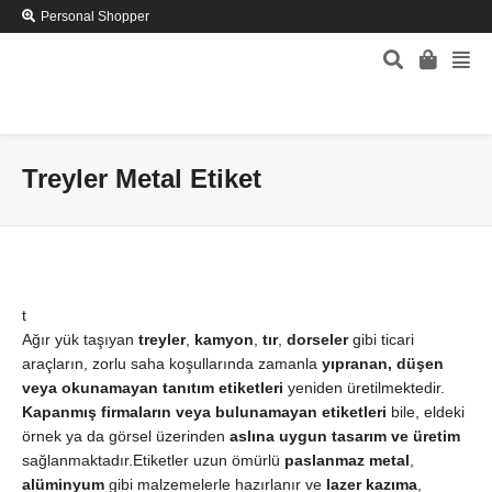
Personal Shopper
Treyler Metal Etiket
t
Ağır yük taşıyan
treyler
,
kamyon
,
tır
,
dorseler
gibi ticari
araçların, zorlu saha koşullarında zamanla
yıpranan, düşen
veya okunamayan tanıtım etiketleri
yeniden üretilmektedir.
Kapanmış firmaların veya bulunamayan etiketleri
bile, eldeki
örnek ya da görsel üzerinden
aslına uygun tasarım ve üretim
sağlanmaktadır.Etiketler uzun ömürlü
paslanmaz metal
,
alüminyum
gibi malzemelerle hazırlanır ve
lazer kazıma
,