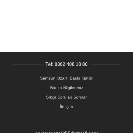
Kategori Harici ürünler
,
Afiş ve Poster Baskısı Samsun
,
Stand ve Display sistemleri ve baskıları
314,13
₺
Tel: 0362 408 18 80
Samsun Ozalit Baskı Kimdir
Banka Bilgilerimiz
Sıkça Sorulan Sorular
İletişim