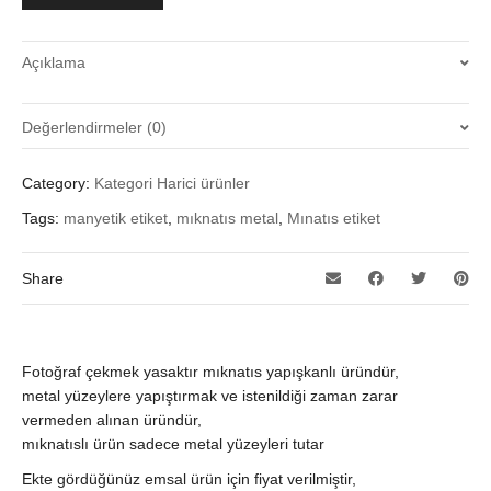
quantity
Açıklama
Değerlendirmeler (0)
Henüz değerlendirme yapılmadı.
Category:
Kategori Harici ürünler
“Fotoğraf Çekmek Yasaktır Mıknatıs ürün” için yorum yapan ilk
Tags:
manyetik etiket
,
mıknatıs metal
,
Mınatıs etiket
kişi siz olun
Değerlendirme yazabilmek için
oturum açmalısınız
.
Share
Fotoğraf çekmek yasaktır mıknatıs yapışkanlı üründür,
metal yüzeylere yapıştırmak ve istenildiği zaman zarar
vermeden alınan üründür,
mıknatıslı ürün sadece metal yüzeyleri tutar
Ekte gördüğünüz emsal ürün için fiyat verilmiştir,