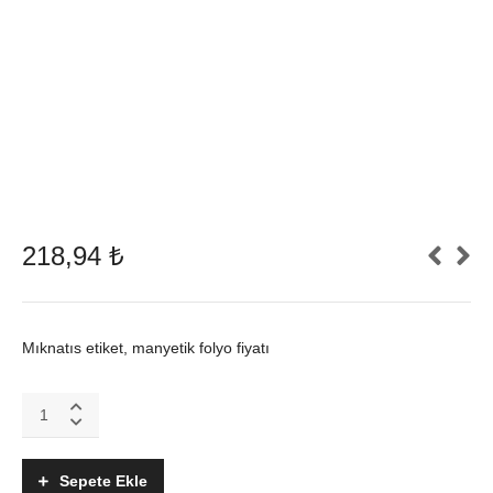
218,94
₺
Mıknatıs etiket, manyetik folyo fiyatı
Fotoğraf
Çekmek
Yasaktır
Mıknatıs
Sepete Ekle
ürün