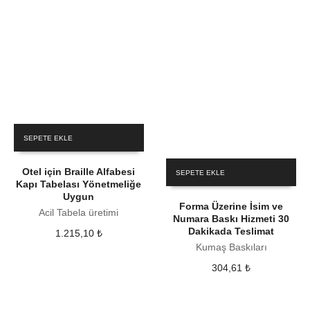
SEPETE EKLE
Otel için Braille Alfabesi
SEPETE EKLE
Kapı Tabelası Yönetmeliğe
Uygun
Forma Üzerine İsim ve
Acil Tabela üretimi
Numara Baskı Hizmeti 30
Dakikada Teslimat
1.215,10
₺
Kumaş Baskıları
304,61
₺