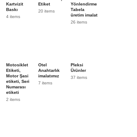
Kartvizit
Etiket
Yönlendirme
Baskı
Tabela
20 items
üretim imalat
4 items
26 items
Motosiklet
Otel
Pleksi
Etiketi,
Anahtarlık
Ürünler
Motor Şasi
imalatımız
37 items
etiketi, Seri
7 items
Numarası
etiketi
2 items