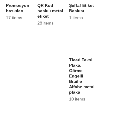
Promosyon
QR Kod
Şeffaf Etiket
baskıları
baskılı metal
Baskısı
etiket
17 items
1 items
28 items
Ticari Taksi
Plaka,
Görme
Engelli
Braille
Alfabe metal
plaka
10 items