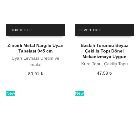
SEPETE EKLE
SEPETE EKLE
Zincirli Metal Nargile Uyarı
Baskılı Turuncu Beyaz
Tabelası 9×5 cm
Çekiliş Topı Dönel
Mekanizmaya Uygun
Uyarı Levhası Üretim ve
Kura Topu, Çekiliş Topu
imalat
47,59
₺
80,91
₺
New
New