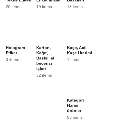
20 items
19 items
18 items
Hologram
Karton,
Kaşe, Acil
Etiket
Kağıt,
Kaşe Üretimi
Baskılı el
3 items
1 items
becerisi
işleri
32 items
Kategori
Harici
ürünler
53 items