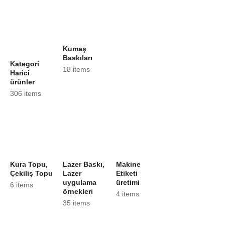
Kumaş
Baskıları
Kategori
18 items
Harici
ürünler
306 items
Kura Topu,
Lazer Baskı,
Makine
Çekiliş Topu
Lazer
Etiketi
uygulama
üretimi
6 items
örnekleri
4 items
35 items