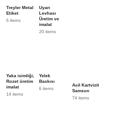
Treyler Metal
Uyarı
Etiket
Levhası
Üretim ve
5 items
imalat
20 items
Yaka isimliği,
Yelek
Rozet üretim
Baskısı
Acil Kartvizit
imalat
6 items
Samsun
14 items
74 items