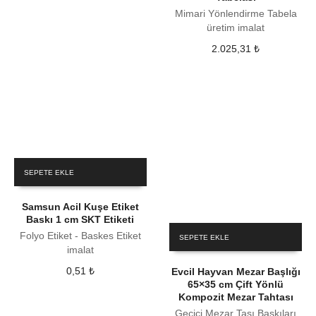
Mimari Yönlendirme Tabela
üretim imalat
2.025,31
₺
SEPETE EKLE
Samsun Acil Kuşe Etiket
Baskı 1 cm SKT Etiketi
Folyo Etiket - Baskes Etiket
SEPETE EKLE
imalat
0,51
₺
Evcil Hayvan Mezar Başlığı
65×35 cm Çift Yönlü
Kompozit Mezar Tahtası
Geçici Mezar Taşı Baskıları