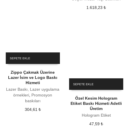
1.618,23
₺
SEPETE EKLE
Zippo Çakmak Üzerine
Lazer İsim ve Logo Baskı
Hizmeti
SEPETE EKLE
Lazer Baskı, Lazer uygulama
örnekleri
,
Promosyon
Özel Kesim Hologram
baskıları
Etiket Baskı Hizmeti Adetli
Üretim
304,61
₺
Hologram Etiket
47,59
₺