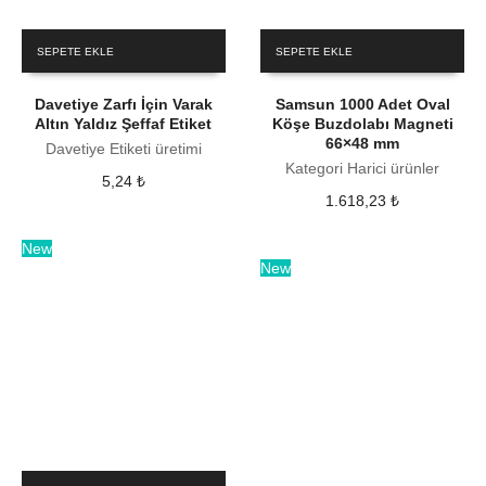
SEPETE EKLE
SEPETE EKLE
Davetiye Zarfı İçin Varak
Samsun 1000 Adet Oval
Altın Yaldız Şeffaf Etiket
Köşe Buzdolabı Magneti
66×48 mm
Davetiye Etiketi üretimi
Kategori Harici ürünler
5,24
₺
1.618,23
₺
New
New