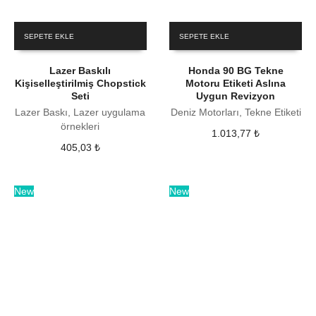
SEPETE EKLE
SEPETE EKLE
Lazer Baskılı
Honda 90 BG Tekne
Kişiselleştirilmiş Chopstick
Motoru Etiketi Aslına
Seti
Uygun Revizyon
Lazer Baskı, Lazer uygulama
Deniz Motorları, Tekne Etiketi
örnekleri
1.013,77
₺
405,03
₺
New
New