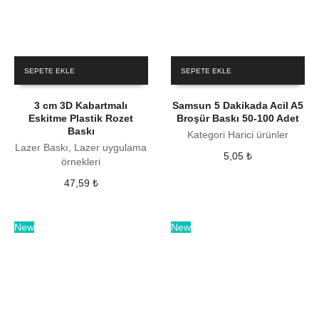
SEPETE EKLE
SEPETE EKLE
3 cm 3D Kabartmalı
Samsun 5 Dakikada Acil A5
Eskitme Plastik Rozet
Broşür Baskı 50-100 Adet
Baskı
Kategori Harici ürünler
Lazer Baskı, Lazer uygulama
5,05
₺
örnekleri
47,59
₺
New
New