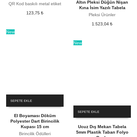
Altın Pleksi Düğün Nişan
QR Kod baskılı metal etiket
Kına İsim Yazılı Tabela
123,75
₺
Pleksi Ürünler
1.523,04
₺
New
New
SEPETE EKLE
SEPETE EKLE
El Boyaması Döküm
Polyester Dart Birincilik
Kupası 15 cm
Ucuz Dış Mekan Tabela
5mm Plastik Taban Folyo
Birincilik Ödülleri