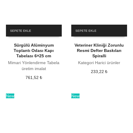
SEPETE EKLE
SEPETE EKLE
Sürgülü Alüminyum
Veteriner Kliniği Zorunlu
Toplantı Odası Kapı
Resmi Defter Baskıları
Tabelası 6×25 cm
Spiralli
Mimari Yönlendirme Tabela
Kategori Harici ürünler
üretim imalat
233,22
₺
761,52
₺
New
New