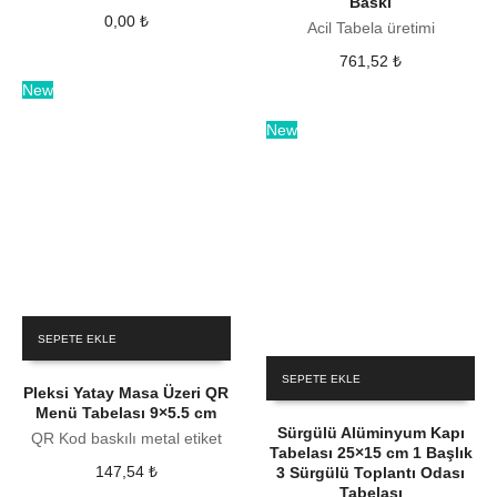
Baskı
0,00
₺
Acil Tabela üretimi
761,52
₺
New
New
SEPETE EKLE
SEPETE EKLE
Pleksi Yatay Masa Üzeri QR
Menü Tabelası 9×5.5 cm
Sürgülü Alüminyum Kapı
QR Kod baskılı metal etiket
Tabelası 25×15 cm 1 Başlık
147,54
₺
3 Sürgülü Toplantı Odası
Tabelası