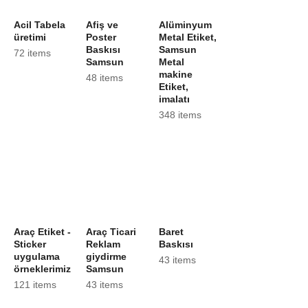
Acil Tabela
Afiş ve
Alüminyum
üretimi
Poster
Metal Etiket,
Baskısı
Samsun
72 items
Samsun
Metal
makine
48 items
Etiket,
imalatı
348 items
Araç Etiket -
Araç Ticari
Baret
Sticker
Reklam
Baskısı
uygulama
giydirme
43 items
örneklerimiz
Samsun
121 items
43 items