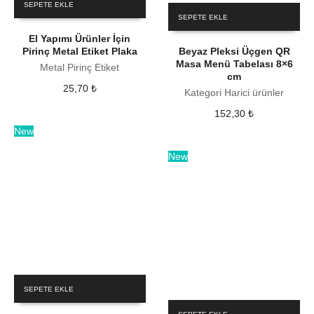
SEPETE EKLE
SEPETE EKLE
El Yapımı Ürünler İçin
Pirinç Metal Etiket Plaka
Beyaz Pleksi Üçgen QR
Masa Menü Tabelası 8×6
Metal Pirinç Etiket
cm
25,70
₺
Kategori Harici ürünler
152,30
₺
New
New
SEPETE EKLE