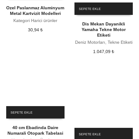
Ozel Paslanmaz Aluminyum
SEPETE EKLE
Metal Kartvizit Modelleri
Kategori Harici ürünler
Dis Mekan Dayanikli
Yamaha Tekne Motor
30,94
₺
Etiketi
Deniz Motorları, Tekne Etiketi
1.047,09
₺
SEPETE EKLE
40 cm Ebadinda Daire
Numarali Otopark Tabelasi
SEPETE EKLE