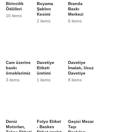
Birincilik
Boyama
Branda
Ödülleri
Şablon
Baskı
Kesimi
Merkezi
10 items
2 items
6 items
Cam üzerine
Davetiye
Davetiye
baskı
Etiketi
İmalatı, Ucuz
örneklerimiz
üretimi
Davetiye
3 items
1 items
8 items
Deniz
Folyo Etiket
Geçici Mezar
Motorları,
- Baskes
Taşı
Tekne Etiketi
Etiket imalat
Baskıları