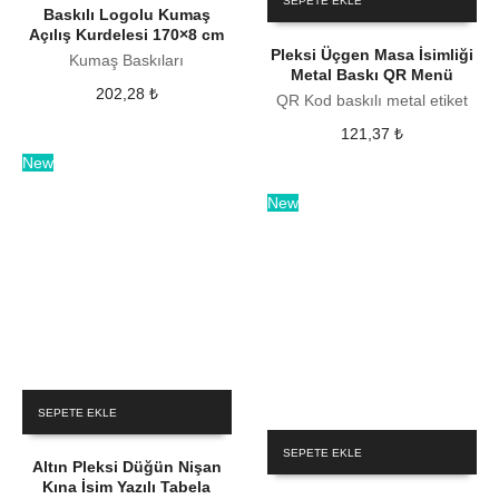
SEPETE EKLE
Baskılı Logolu Kumaş
Açılış Kurdelesi 170×8 cm
Pleksi Üçgen Masa İsimliği
Kumaş Baskıları
Metal Baskı QR Menü
202,28
₺
QR Kod baskılı metal etiket
121,37
₺
New
New
SEPETE EKLE
SEPETE EKLE
Altın Pleksi Düğün Nişan
Kına İsim Yazılı Tabela