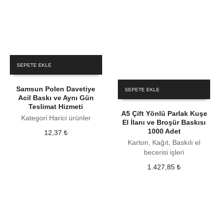
SEPETE EKLE
Samsun Polen Davetiye
SEPETE EKLE
Acil Baskı ve Aynı Gün
Teslimat Hizmeti
A5 Çift Yönlü Parlak Kuşe
Kategori Harici ürünler
El İlanı ve Broşür Baskısı
1000 Adet
12,37
₺
Karton, Kağıt, Baskılı el
becerisi işleri
1.427,85
₺