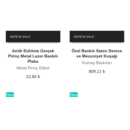
SEPETE EKLE
SEPETE EKLE
Antik Eskitme Gerçek
Özel Baskılı Saten Derece
Pirinç Metal Lazer Baskılı
ve Mezuniyet Kuşağı
Plaka
Kumaş Baskıları
Metal Pirinç Etiket
809,11
₺
23,80
₺
New
New