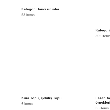
Kategori Harici ürünler
53 items
Kategori
306 item
Kura Topu, Çekiliş Topu
Lazer Ba
örnekler
6 items
35 items