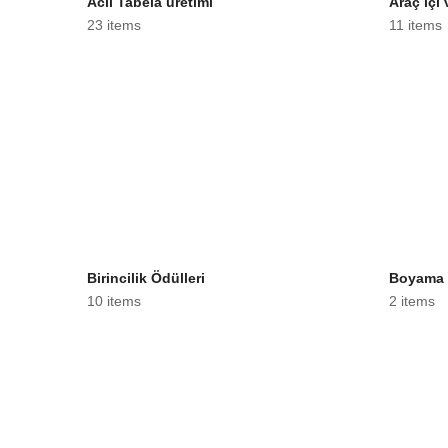
Acil Tabela üretimi
Araç içi 
23 items
11 items
Birincilik Ödülleri
Boyama 
10 items
2 items