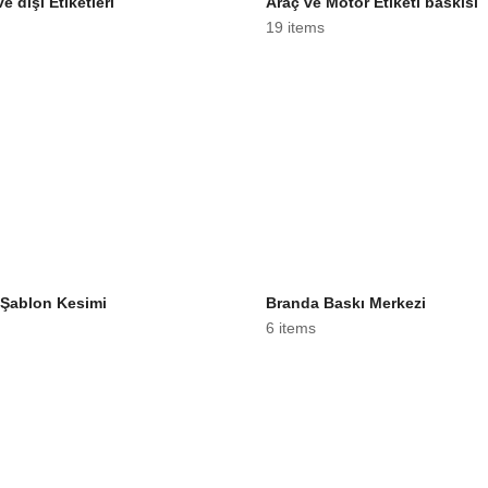
ve dışı Etiketleri
Araç ve Motor Etiketi baskısı
19 items
Şablon Kesimi
Branda Baskı Merkezi
6 items