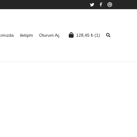
Twitter
Facebook
Dribbble
ımızda
iletişim
Oturum Aç
128,45
₺
(1)