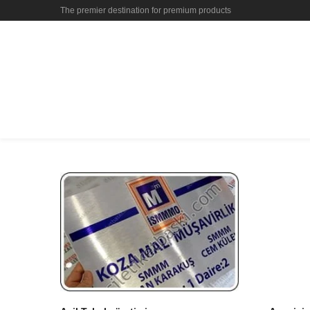
The premier destination for premium products